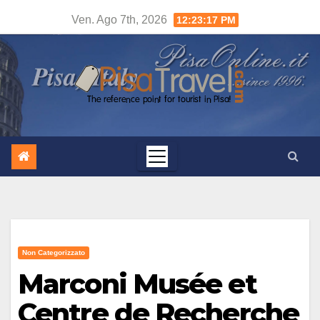
Salta
Ven. Ago 7th, 2026
12:23:18 PM
al
contenuto
Non Categorizzato
Marconi Musée et
Centre de Recherche