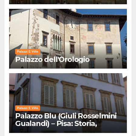
Palazzi E Ville
Palazzo dell'Orologio
Palazzi E Ville
Palazzo Blu (Giuli Rosselmini
Gualandi) – Pisa: Storia,
Mostre e Info Visita