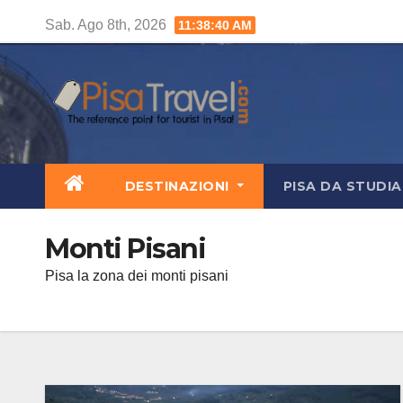
Salta
Sab. Ago 8th, 2026
11:38:41 AM
al
contenuto
DESTINAZIONI
PISA DA STUDI
Monti Pisani
Pisa la zona dei monti pisani