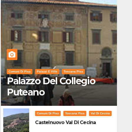
Comuni Di Pisa
Palazzi E Ville
Toscana Pisa
Palazzo Del Collegio
Puteano
Comuni Di Pisa
Toscana Pisa
Val Di Cecina
Castelnuovo Val Di Cecina