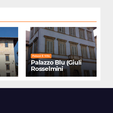
Palazzi E Ville
Palazzo Blu (Giuli
Rosselmini
Gualandi) – Pisa:
Storia, Mostre e Info
Visita