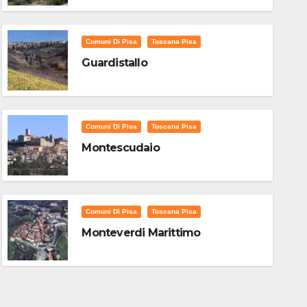
Comuni Di Pisa
Toscana Pisa
Guardistallo
Comuni Di Pisa
Toscana Pisa
Montescudaio
Comuni Di Pisa
Toscana Pisa
Monteverdi Marittimo