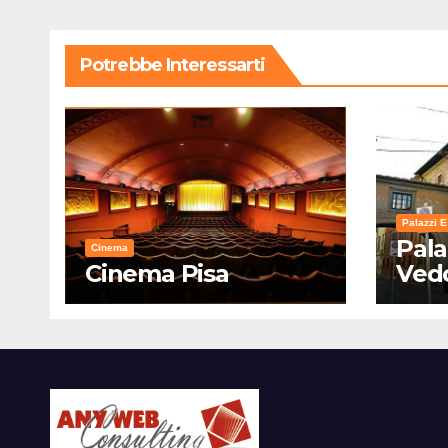
Potrebbe Interessarti
Palazzi E
Pala
Cinema
Cinema Pisa
Ved