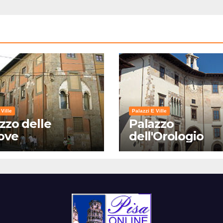
 Ville
Palazzi E Ville
zzo delle
Palazzo
ove
dell'Orologio