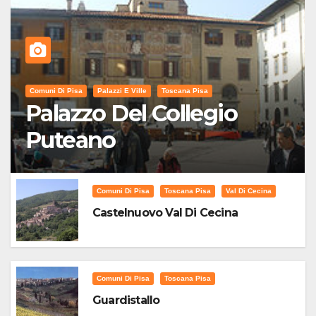
Comuni Di Pisa
Palazzi E Ville
Toscana Pisa
Palazzo Del Collegio
Puteano
Comuni Di Pisa
Toscana Pisa
Val Di Cecina
Castelnuovo Val Di Cecina
Comuni Di Pisa
Toscana Pisa
Guardistallo