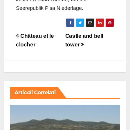
Seerepublik Pisa Niederlage.
Navigazione
Château et le
Castle and bell
articoli
clocher
tower
Articoli Correlati