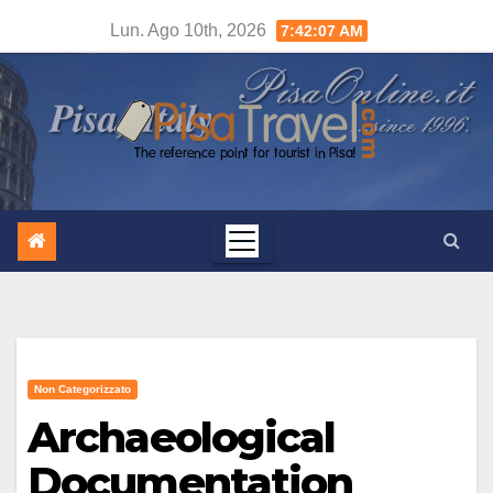
Salta
Lun. Ago 10th, 2026
7:42:08 AM
al
contenuto
Non Categorizzato
Archaeological
Documentation