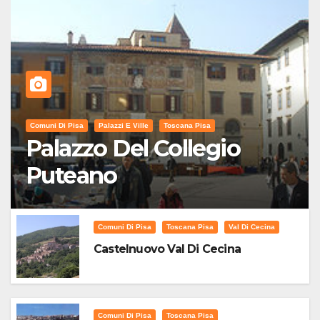
Comuni Di Pisa
Palazzi E Ville
Toscana Pisa
Palazzo Del Collegio
Puteano
Comuni Di Pisa
Toscana Pisa
Val Di Cecina
Castelnuovo Val Di Cecina
Comuni Di Pisa
Toscana Pisa