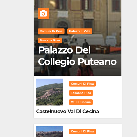
Comuni Di Pisa
Palazzi E Ville
Toscana Pisa
Palazzo Del
Collegio Puteano
Comuni Di Pisa
Toscana Pisa
Val Di Cecina
Castelnuovo Val Di Cecina
Comuni Di Pisa