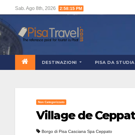
Salta
Sab. Ago 8th, 2026
2:58:16 PM
al
contenuto
DESTINAZIONI
PISA DA STUDI
Non Categorizzato
Village de Ceppa
Borgo di Pisa Casciana Spa Ceppato