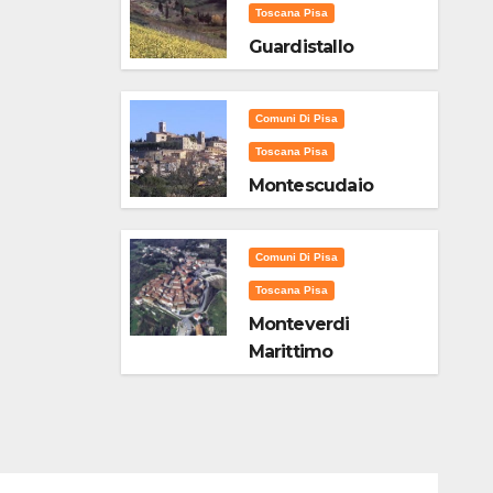
Toscana Pisa
Guardistallo
Comuni Di Pisa
Toscana Pisa
Montescudaio
Comuni Di Pisa
Toscana Pisa
Monteverdi
Marittimo