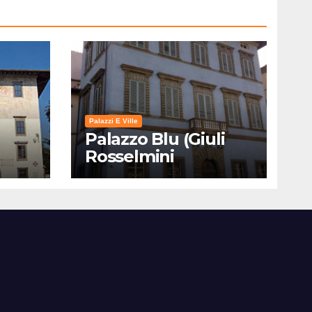
Palazzi E Ville
Palazzo Blu (Giuli
Rosselmini
Gualandi) – Pisa:
Storia, Mostre e Info
Visita