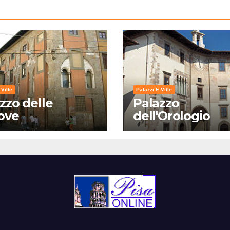
 Ville
Palazzi E Ville
zzo delle
Palazzo
ove
dell'Orologio