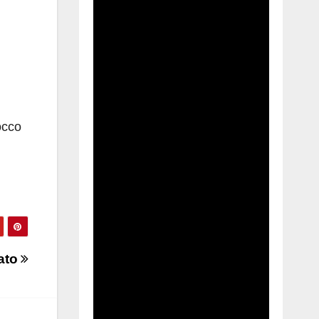
occo
ato