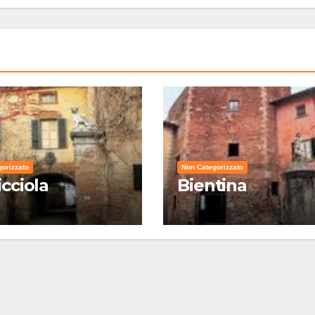
orizzato
Non Categorizzato
icciola
Bientina