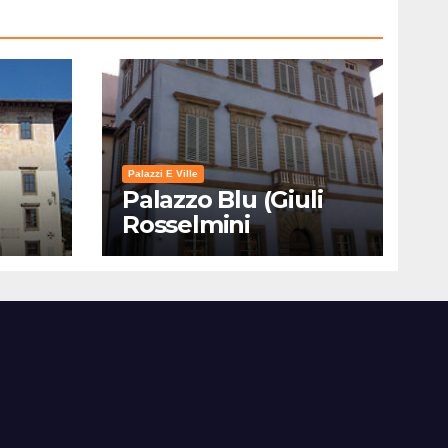
Palazzi E Ville
Palazzo Blu (Giuli
Rosselmini
Gualandi) – Pisa:
Storia, Mostre e Info
Visita