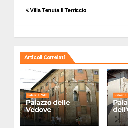
Navigazione
Villa Tenuta Il Terriccio
articoli
Articoli Correlati
Palazzi E Ville
Palazzi E 
Palazzo delle
Pala
Vedove
dell