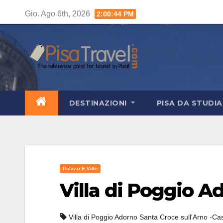
Salta
Gio. Ago 6th, 2026
2:00:45 PM
al
contenuto
DESTINAZIONI
PISA DA STUDI
Palazzi E Ville
Villa di Poggio A
Villa di Poggio Adorno Santa Croce sull'Arno -Cas