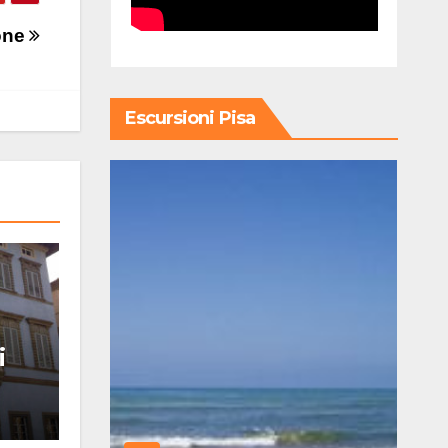
cone
Escursioni Pisa
i