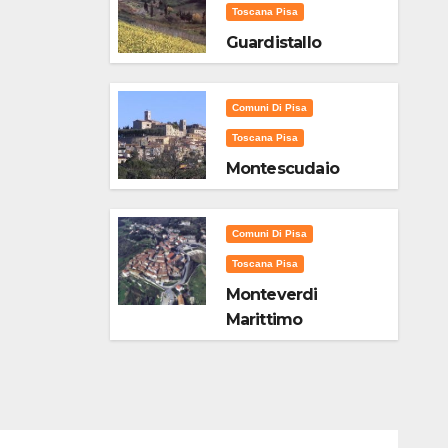
Toscana Pisa
Guardistallo
Comuni Di Pisa
Toscana Pisa
Montescudaio
Comuni Di Pisa
Toscana Pisa
Monteverdi
Marittimo