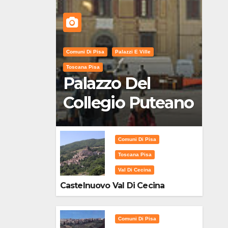
Comuni Di Pisa
Palazzi E Ville
Toscana Pisa
Palazzo Del
Collegio Puteano
Comuni Di Pisa
Toscana Pisa
Val Di Cecina
Castelnuovo Val Di Cecina
Comuni Di Pisa