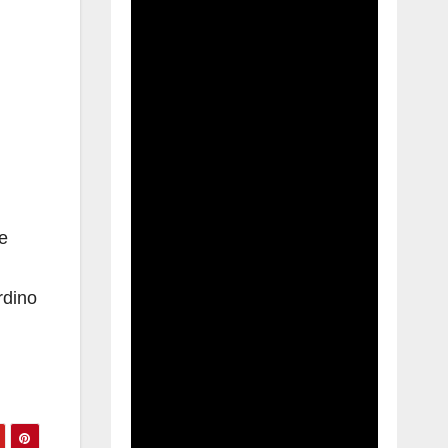
le
rdino