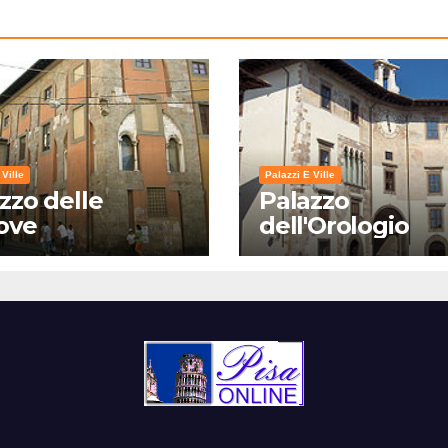
 Ville
Palazzi E Ville
zzo delle
Palazzo
ove
dell'Orologio