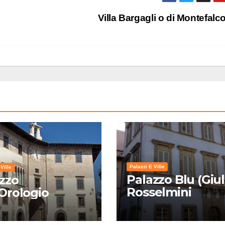
Villa Bargagli o di Montefal
Palazzi E Ville
Ville
Palazzo Blu (Giul
zzo
Rosselmini
'Orologio
Gualandi) – Pisa:
Storia, Mostre e