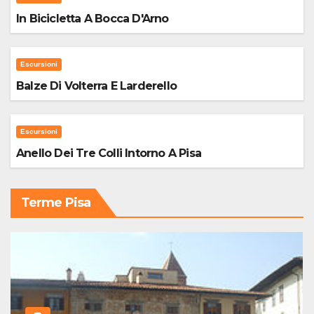
In Bicicletta A Bocca D'Arno
Escursioni
Balze Di Volterra E Larderello
Escursioni
Anello Dei Tre Colli Intorno A Pisa
Terme Pisa