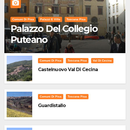
Comuni Di Pisa
Palazzi E Ville
Toscana Pisa
Palazzo Del Collegio
Puteano
Comuni Di Pisa
Toscana Pisa
Val Di Cecina
Castelnuovo Val Di Cecina
Comuni Di Pisa
Toscana Pisa
Guardistallo