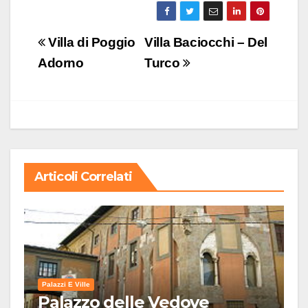
Navigazione
Villa di Poggio
Villa Baciocchi – Del
articoli
Adorno
Turco
Articoli Correlati
Palazzi E Ville
Palazzo delle Vedove