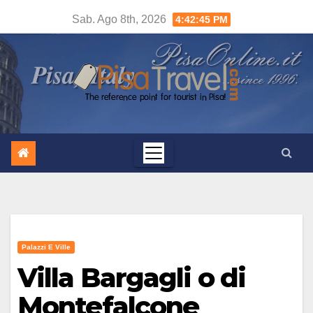
Salta
Sab. Ago 8th, 2026
4:42:45 PM
al
contenuto
Palazzi E Ville
Villa Bargagli o di
Montefalcone