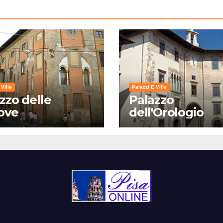
 Ville
Palazzi E Ville
zzo delle
Palazzo
ove
dell'Orologio