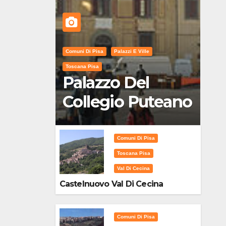
Comuni Di Pisa
Palazzi E Ville
Toscana Pisa
Palazzo Del
Collegio Puteano
Comuni Di Pisa
Toscana Pisa
Val Di Cecina
Castelnuovo Val Di Cecina
Comuni Di Pisa