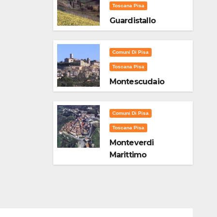
Toscana Pisa
Guardistallo
Comuni Di Pisa
Toscana Pisa
Montescudaio
Comuni Di Pisa
Toscana Pisa
Monteverdi
Marittimo