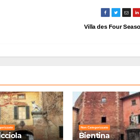
Villa des Four Sea
orizzato
Non Categorizzato
icciola
Bientina