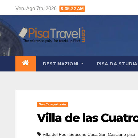
Salta
Ven. Ago 7th, 2026
8:35:23 AM
al
contenuto
DESTINAZIONI
PISA DA STUDI
Non Categorizzato
Villa de las Cuatr
Villa del Four Seasons Casa San Casciano pisa