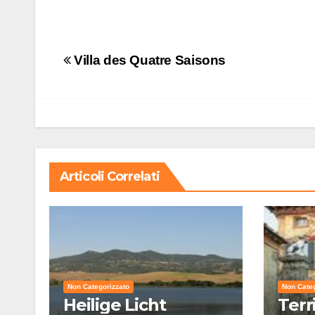
Navigazione
Villa des Quatre Saisons
articoli
Articoli Correlati
Non Categorizzato
Non Categ
Heilige Licht
Terr