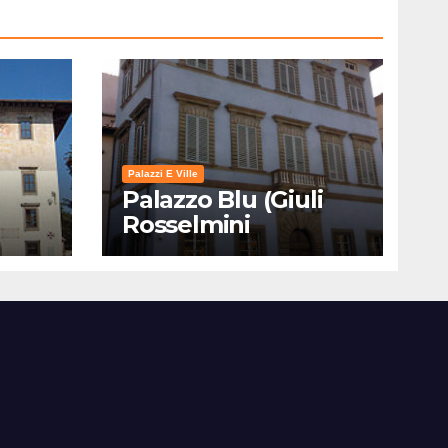
Palazzi E Ville
Palazzo Blu (Giuli
Rosselmini
Gualandi) – Pisa:
Storia, Mostre e Info
Visita