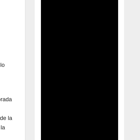
lo
orada
de la
 la