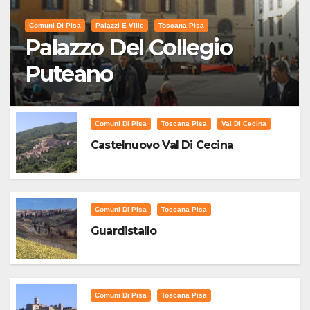
Comuni Di Pisa
Palazzi E Ville
Toscana Pisa
Palazzo Del Collegio
Puteano
Comuni Di Pisa
Toscana Pisa
Val Di Cecina
Castelnuovo Val Di Cecina
Comuni Di Pisa
Toscana Pisa
Guardistallo
Comuni Di Pisa
Toscana Pisa