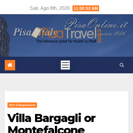
Salta
Sab. Ago 8th, 2026
11:00:53 AM
al
contenuto
Non Categorizzato
Villa Bargagli or
Montefalcone