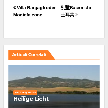
Navigazione
Villa Bargagli oder
别墅Baciocchi –
articoli
Montefalcone
土耳其
Articoli Correlati
Non Categorizzato
Heilige Licht