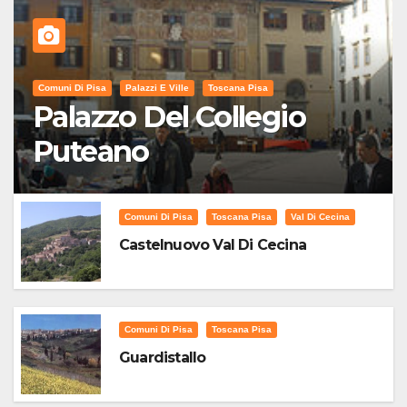
Comuni Di Pisa
Palazzi E Ville
Toscana Pisa
Palazzo Del Collegio
Puteano
Comuni Di Pisa
Toscana Pisa
Val Di Cecina
Castelnuovo Val Di Cecina
Comuni Di Pisa
Toscana Pisa
Guardistallo