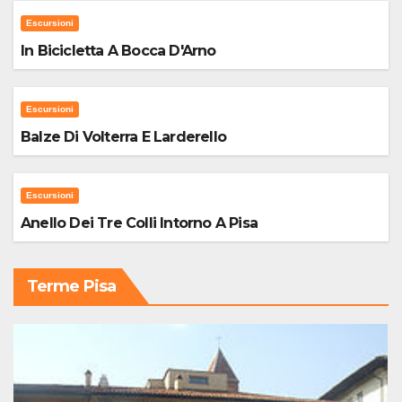
Escursioni
In Bicicletta A Bocca D'Arno
Escursioni
Balze Di Volterra E Larderello
Escursioni
Anello Dei Tre Colli Intorno A Pisa
Terme Pisa