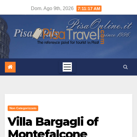
Salta
Dom. Ago 9th, 2026
7:11:17 AM
al
contenuto
Non Categorizzato
Villa Bargagli of
Montefalcone