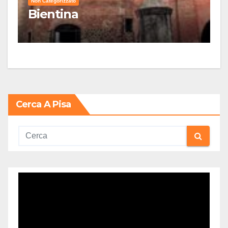
Non Categorizzato
Bientina
Cerca A Pisa