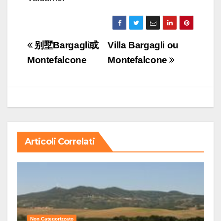
Navigazione
别墅Bargagli或
Villa Bargagli ou
articoli
Montefalcone
Montefalcone
Articoli Correlati
Non Categorizzato