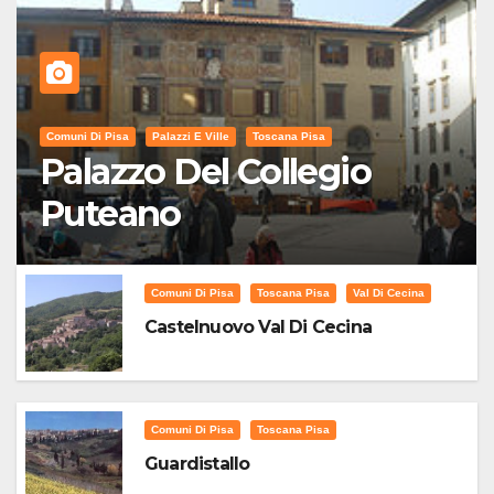
Comuni Di Pisa
Palazzi E Ville
Toscana Pisa
Palazzo Del Collegio
Puteano
Comuni Di Pisa
Toscana Pisa
Val Di Cecina
Castelnuovo Val Di Cecina
Comuni Di Pisa
Toscana Pisa
Guardistallo