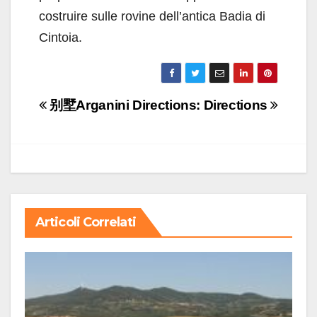
costruire sulle rovine dell’antica Badia di
Cintoia.
Navigazione
别墅Arganini
Directions: Directions
articoli
Articoli Correlati