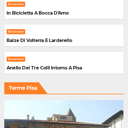
Escursioni
In Bicicletta A Bocca D'Arno
Escursioni
Balze Di Volterra E Larderello
Escursioni
Anello Dei Tre Colli Intorno A Pisa
Terme Pisa