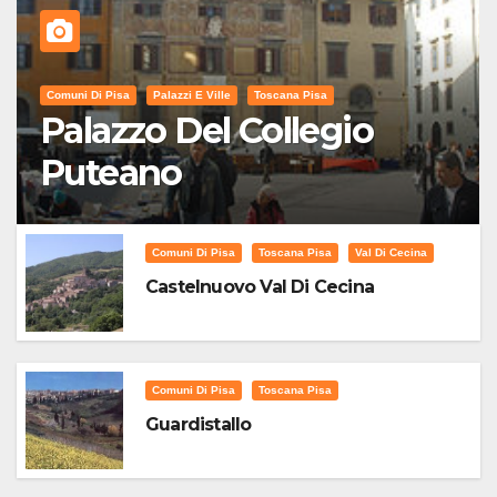
Comuni Di Pisa
Palazzi E Ville
Toscana Pisa
Palazzo Del Collegio
Puteano
Comuni Di Pisa
Toscana Pisa
Val Di Cecina
Castelnuovo Val Di Cecina
Comuni Di Pisa
Toscana Pisa
Guardistallo