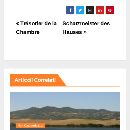
Navigazione
Trésorier de la
Schatzmeister des
articoli
Chambre
Hauses
Articoli Correlati
Non Categorizzato