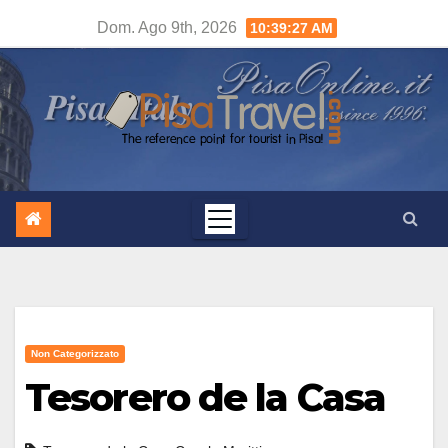
Salta
Dom. Ago 9th, 2026
10:39:28 AM
al
contenuto
Non Categorizzato
Tesorero de la Casa