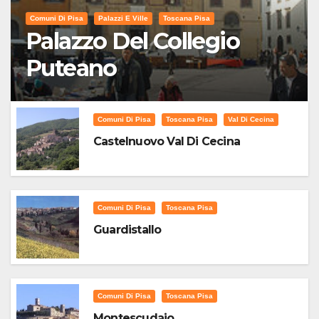
Comuni Di Pisa
Palazzi E Ville
Toscana Pisa
Palazzo Del Collegio
Puteano
Comuni Di Pisa
Toscana Pisa
Val Di Cecina
Castelnuovo Val Di Cecina
Comuni Di Pisa
Toscana Pisa
Guardistallo
Comuni Di Pisa
Toscana Pisa
Montescudaio