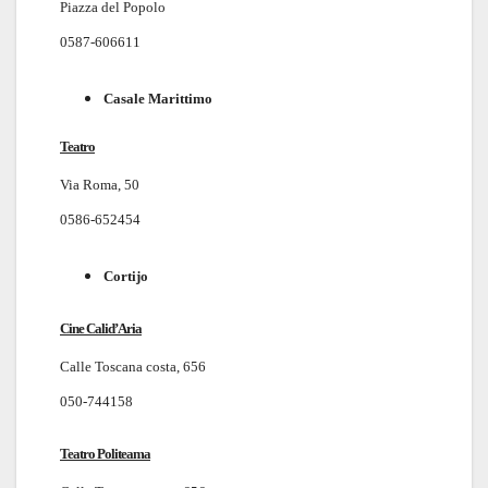
Piazza del Popolo
0587-606611
Casale Marittimo
Teatro
Via Roma, 50
0586-652454
Cortijo
Cine Calid’Aria
Calle Toscana costa, 656
050-744158
Teatro Politeama