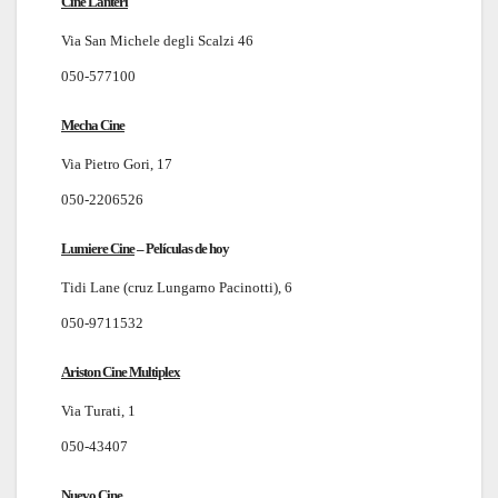
Cine Lanteri
Via San Michele degli Scalzi 46
050-577100
Mecha Cine
Via Pietro Gori, 17
050-2206526
Lumiere Cine
–
Películas de hoy
Tidi Lane (cruz Lungarno Pacinotti), 6
050-9711532
Ariston Cine Multiplex
Via Turati, 1
050-43407
Nuevo Cine