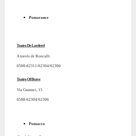
Pomarance
Teatro De Larderel
A través de Roncalli
0588-62311/62304/62306
Teatro Of Brave
Via Gramsci, 15
0588-62304/62306
Ponsacco