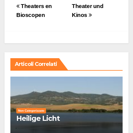
Navigazione
Theaters en
Theater und
articoli
Bioscopen
Kinos
Articoli Correlati
Non Categorizzato
Heilige Licht