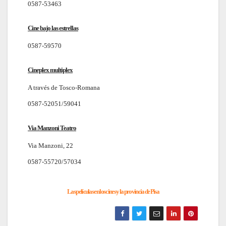
0587-53463
Cine bajo las estrellas
0587-59570
Cineplex multiplex
A través de Tosco-Romana
0587-52051/59041
Via Manzoni Teatro
Via Manzoni, 22
0587-55720/57034
Las películas en los cines y la provincia de Pisa