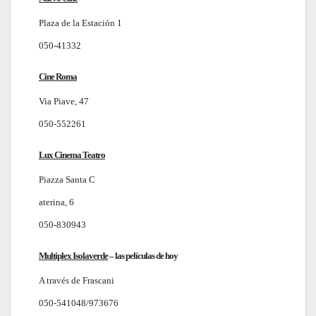
Plaza de la Estación 1
050-41332
Cine Roma
Via Piave, 47
050-552261
Lux Cinema Teatro
Piazza Santa C
aterina, 6
050-830943
Multiplex Isolaverde
–
las películas de hoy
A través de Frascani
050-541048/973676