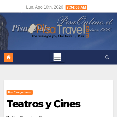
Salta
Lun. Ago 10th, 2026
7:34:07 AM
al
contenuto
Non Categorizzato
Teatros y Cines