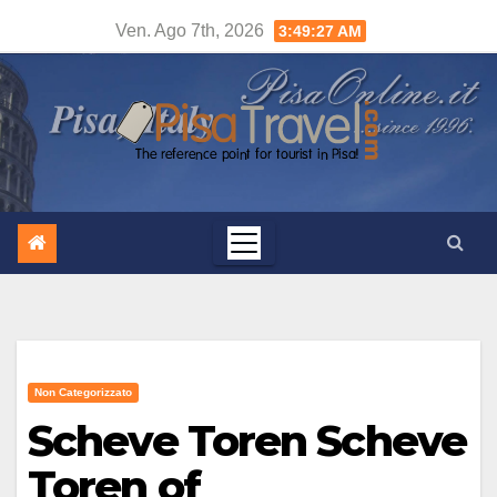
Salta
Ven. Ago 7th, 2026
3:49:28 AM
al
contenuto
Non Categorizzato
Scheve Toren Scheve
Toren of