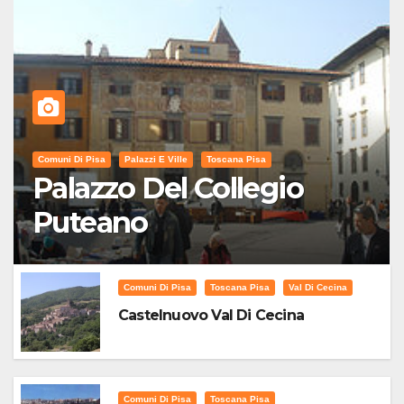
Comuni Di Pisa
Palazzi E Ville
Toscana Pisa
Palazzo Del Collegio
Puteano
Comuni Di Pisa
Toscana Pisa
Val Di Cecina
Castelnuovo Val Di Cecina
Comuni Di Pisa
Toscana Pisa