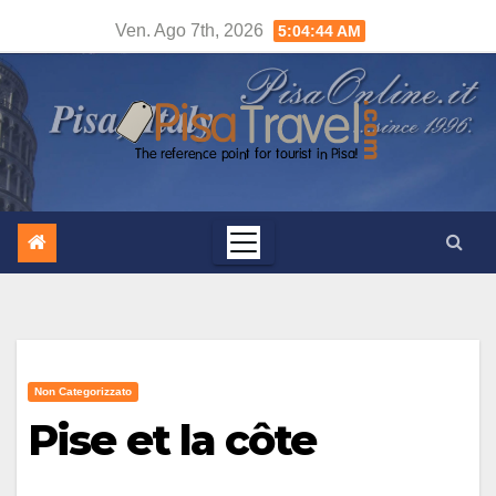
Salta
Ven. Ago 7th, 2026
5:04:45 AM
al
contenuto
Non Categorizzato
Pise et la côte