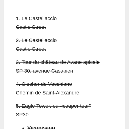
1.
Le Castellaccio
Castle Street
2.
Le Castellaccio
Castle Street
3.
Tour du château de Avane apicale
SP 30, avenue Casapieri
4.
Clocher de Vecchiano
Chemin de Saint-Alexandre
5.
Eagle Tower, ou «couper tour"
SP30
Vicopisano