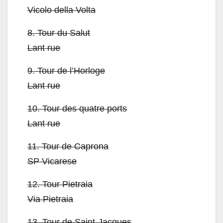
Vicolo della Volta
8.
Tour du Salut
Lant rue
9.
Tour de l’Horloge
Lant rue
10.
Tour des quatre ports
Lant rue
11.
Tour de Caprona
SP Vicarese
12.
Tour Pietraia
Via Pietraia
13.
Tour de Saint-Jacques