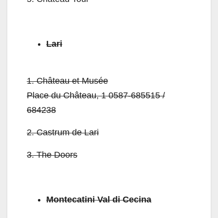
Lari
1.
Château et Musée
Place du Château, 1 0587-685515 /
684238
2.
Castrum de Lari
3.
The Doors
Montecatini Val di Cecina