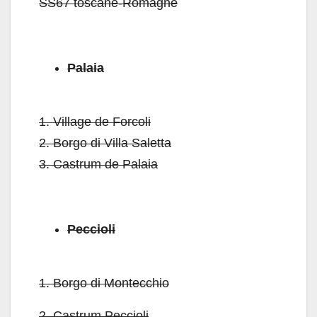
SS67 toscane-Romagne
Palaia
1.
Village de Forcoli
2.
Borgo di Villa Saletta
3.
Castrum de Palaia
Peccioli
1.
Borgo di Montecchio
2.
Castrum Peccioli