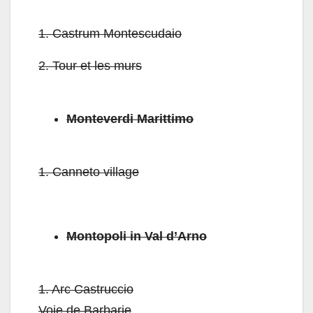
1.
Castrum Montescudaio
2.
Tour et les murs
Monteverdi Marittimo
1.
Canneto village
Montopoli in Val d’Arno
1.
Arc Castruccio
Voie de Barbarie