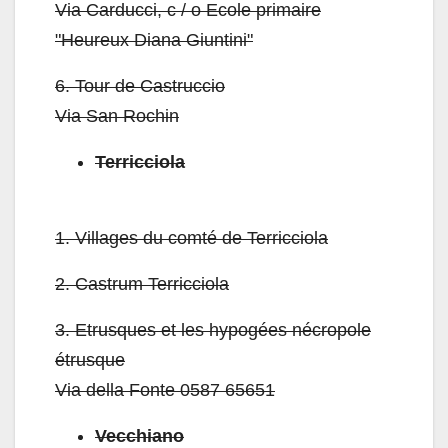
Via Carducci, c / o Ecole primaire
"Heureux Diana Giuntini"
6.
Tour de Castruccio
Via San Rochin
Terricciola
1.
Villages du comté de Terricciola
2.
Castrum Terricciola
3.
Etrusques et les hypogées nécropole
étrusque
Via della Fonte 0587 65651
Vecchiano