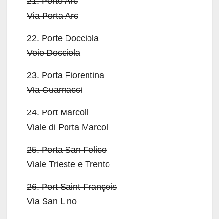
21.
Porte Arc
Via Porta Arc
22.
Porte Docciola
Voie Docciola
23.
Porta Fiorentina
Via Guarnacci
24.
Port Marcoli
Viale di Porta Marcoli
25.
Porta San Felice
Viale Trieste e Trento
26.
Port Saint-François
Via San Lino