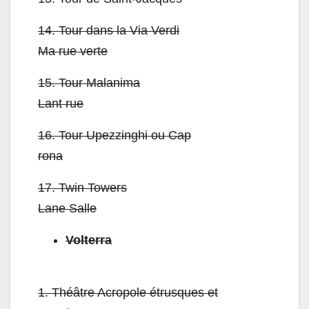
14.
Tour dans la Via Verdi
Ma rue verte
15.
Tour Malanima
Lant rue
16.
Tour Upezzinghi ou Cap
rona
17.
Twin Towers
Lane Salle
Volterra
1.
Théâtre Acropole étrusques et