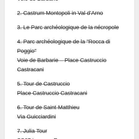
2.
Castrum Montopoli in Val d’Arno
3.
Le Parc archéologique de la nécropole
4.
Parc archéologique de la "Rocca di
Poggio"
Voie de Barbarie – Place Castruccio
Castracani
5.
Tour de Castruccio
Place Castruccio Castracani
6.
Tour de Saint-Matthieu
Via Guicciardini
7.
Julia Tour