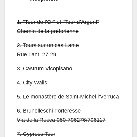
1.
"Tour de l’Or" et "Tour d’Argent"
Chemin de la prétorienne
2.
Tours sur un cas-Lante
Rue Lant, 27-29
3.
Castrum Vicopisano
4.
City Walls
5.
Le monastère de Saint-Michel l’Verruca
6.
Brunelleschi Forteresse
Via della Rocca 050-796276/796117
7.
Cypress Tour