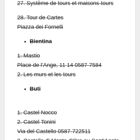
27.
Système de tours et maisons-tours
28.
Tour de Cartes
Piazza dei Fornelli
Bientina
1.
Mastio
Place de l’Ange, 11 14 0587-7584
2.
Les murs et les tours
Buti
1.
Castel Nocco
2.
Castel Tonini
Via del Castello 0587-722511