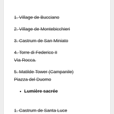
1.
Village de Bucciano
2.
Village de Montebicchieri
3.
Castrum de San Miniato
4.
Torre di Federico II
Via Rocca.
5.
Matilde Tower (Campanile)
Piazza del Duomo
Lumière sacrée
1.
Castrum de Santa Luce