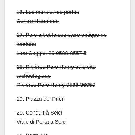
16.
Les murs et les portes
Centre Historique
17.
Parc art et la sculpture antique de
fonderie
Lieu Caggio, 29 0588-8557 5
18.
Rivières Parc Henry et le site
archéologique
Rivières Parc Henry 0588-86050
19.
Piazza dei Priori
20.
Conduit à Selci
Viale di Porta a Selci