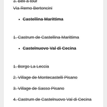
3.
Bell a tour
Via Remo Bertoncini
Castellina Marittima
1.
Castrum de Castellina Marittima
Castelnuovo Val di Cecina
1.
Borgo La Leccia
2.
Village de Montecastelli Pisano
3.
Village de Sasso Pisano
4.
Castrum de Castelnuovo Val di Cecina