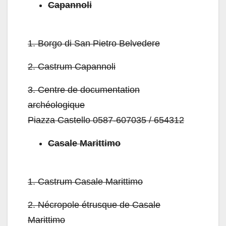
Capannoli
1.
Borgo di San Pietro Belvedere
2.
Castrum Capannoli
3.
Centre de documentation
archéologique
Piazza Castello 0587-607035 / 654312
Casale Marittimo
1.
Castrum Casale Marittimo
2.
Nécropole étrusque de Casale
Marittimo