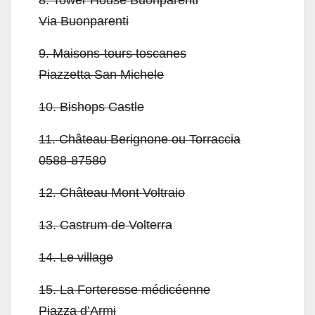
8.
Tower House Buonparenti
Via Buonparenti
9.
Maisons-tours toscanes
Piazzetta San Michele
10.
Bishops Castle
11.
Château Berignone ou Torraccia
0588-87580
12.
Château Mont Voltraio
13.
Castrum de Volterra
14.
Le village
15.
La Forteresse médicéenne
Piazza d’Armi