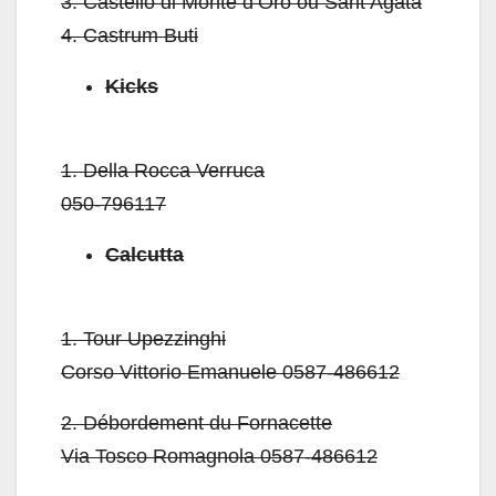
3.
Castello di Monte d’Oro ou Sant’Agata
4.
Castrum Buti
Kicks
1.
Della Rocca Verruca
050-796117
Calcutta
1.
Tour Upezzinghi
Corso Vittorio Emanuele 0587-486612
2.
Débordement du Fornacette
Via Tosco Romagnola 0587-486612