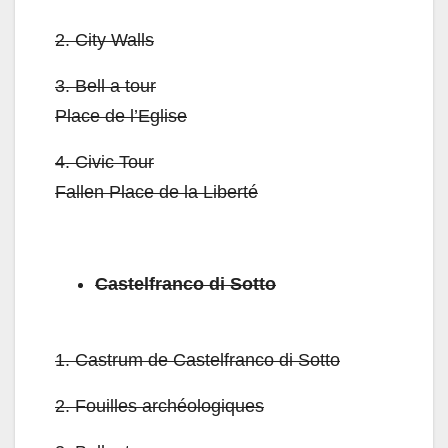
2.
City Walls
3.
Bell a tour
Place de l’Eglise
4.
Civic Tour
Fallen Place de la Liberté
Castelfranco di Sotto
1.
Castrum de Castelfranco di Sotto
2.
Fouilles archéologiques