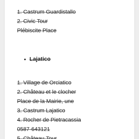
1.
Castrum Guardistallo
2.
Civic Tour
Plébiscite Place
Lajatico
1.
Village de Orciatico
2.
Château et le clocher
Place de la Mairie, une
3.
Castrum Lajatico
4.
Rocher de Pietracassia
0587-643121
5.
Château Tour