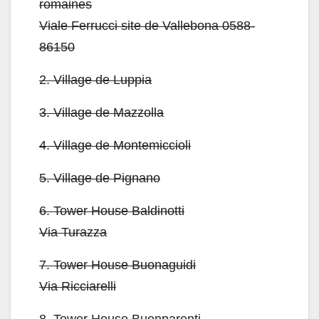
romaines
Viale Ferrucci site de Vallebona 0588-
86150
2.
Village de Luppia
3.
Village de Mazzolla
4.
Village de Montemiccioli
5.
Village de Pignano
6.
Tower House Baldinotti
Via Turazza
7.
Tower House Buonaguidi
Via Ricciarelli