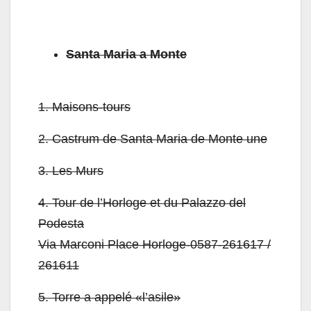
Santa Maria a Monte
1.
Maisons-tours
2.
Castrum de Santa Maria de Monte une
3.
Les Murs
4.
Tour de l’Horloge et du Palazzo del
Podesta
Via Marconi Place Horloge-0587-261617 /
261611
5.
Torre a appelé «l’asile»