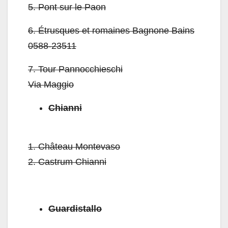
5.
Pont sur ​​le Paon
6.
Étrusques et romaines Bagnone Bains
0588-23511
7.
Tour Pannocchieschi
Via Maggio
Chianni
1.
Château Montevaso
2.
Castrum Chianni
Guardistallo