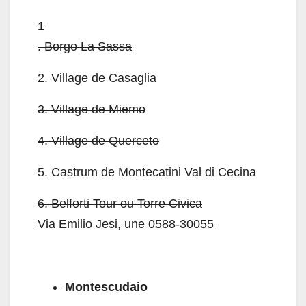
1
.
Borgo La Sassa
2.
Village de Casaglia
3.
Village de Miemo
4.
Village de Querceto
5.
Castrum de Montecatini Val di Cecina
6.
Belforti Tour ou Torre Civica
Via Emilio Jesi, une 0588-30055
Montescudaio