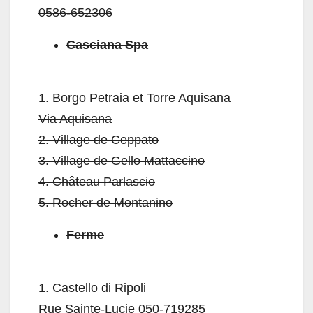
0586-652306
Casciana Spa
1.
Borgo Petraia et Torre Aquisana
Via Aquisana
2.
Village de Ceppato
3.
Village de Gello Mattaccino
4.
Château Parlascio
5.
Rocher de Montanino
Ferme
1.
Castello di Ripoli
Rue Sainte-Lucie 050-719285