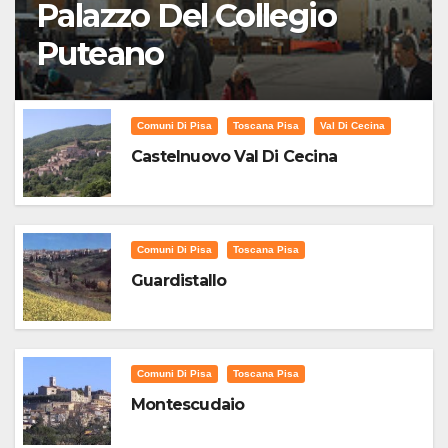
Palazzo Del Collegio
Puteano
Comuni Di Pisa
Toscana Pisa
Val Di Cecina
Castelnuovo Val Di Cecina
Comuni Di Pisa
Toscana Pisa
Guardistallo
Comuni Di Pisa
Toscana Pisa
Montescudaio