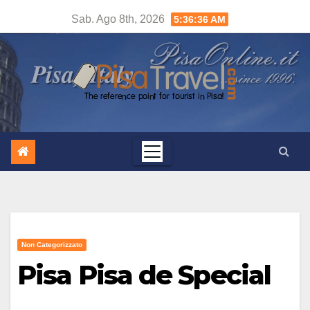
Salta
Sab. Ago 8th, 2026
5:36:37 AM
al
contenuto
Non Categorizzato
Pisa Pisa de Special