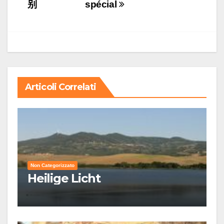
articoli
别
spécial
Articoli Correlati
Non Categorizzato
Heilige Licht