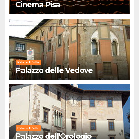
Cinema Pisa
Palazzi E Ville
Palazzo delle Vedove
Palazzi E Ville
Palazzo dell'Orologio