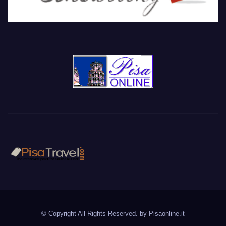
PisaTravel.com
Pisa travel guide
© Copyright All Rights Reserved. by
Pisaonline.it