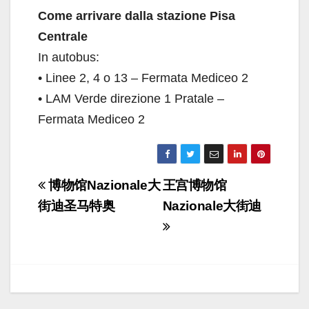
Come arrivare dalla stazione Pisa
Centrale
In autobus:
• Linee 2, 4 o 13 – Fermata Mediceo 2
• LAM Verde direzione 1 Pratale –
Fermata Mediceo 2
Navigazione
博物馆Nazionale大
王宫博物馆
articoli
街迪圣马特奥
Nazionale大街迪