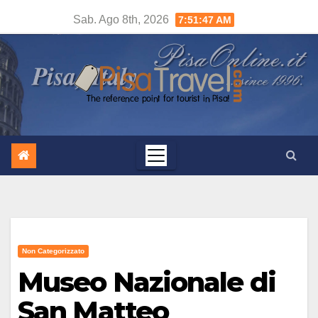
Salta
Sab. Ago 8th, 2026
7:51:48 AM
al
contenuto
Non Categorizzato
Museo Nazionale di
San Matteo