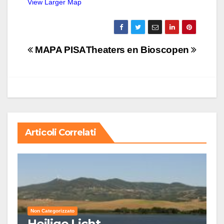
View Larger Map
Navigazione
MAPA PISA
Theaters en Bioscopen
articoli
Articoli Correlati
Non Categorizzato
Heilige Licht