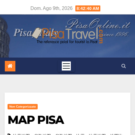
Salta
Dom. Ago 9th, 2026
8:42:40 AM
al
contenuto
Non Categorizzato
MAP PISA