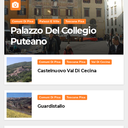
Comuni Di Pisa
Palazzi E Ville
Toscana Pisa
Palazzo Del Collegio
Puteano
Comuni Di Pisa
Toscana Pisa
Val Di Cecina
Castelnuovo Val Di Cecina
Comuni Di Pisa
Toscana Pisa
Guardistallo