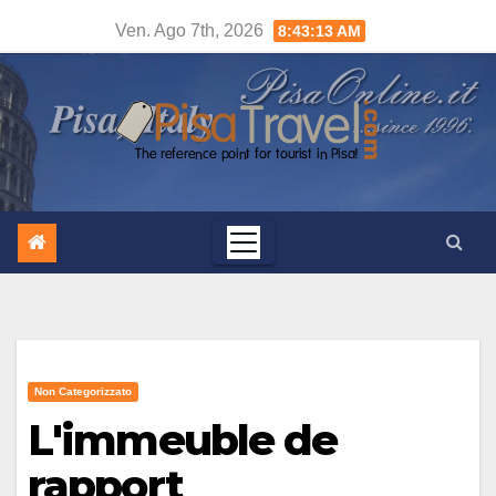
Salta
Ven. Ago 7th, 2026
8:43:14 AM
al
contenuto
Non Categorizzato
L'immeuble de
rapport