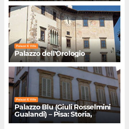
Palazzi E Ville
Palazzo dell'Orologio
Palazzi E Ville
Palazzo Blu (Giuli Rosselmini
Gualandi) – Pisa: Storia,
Mostre e Info Visita