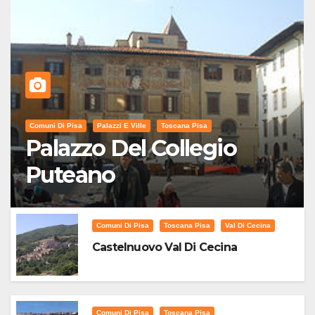
Comuni Di Pisa
Palazzi E Ville
Toscana Pisa
Palazzo Del Collegio
Puteano
Comuni Di Pisa
Toscana Pisa
Val Di Cecina
Castelnuovo Val Di Cecina
Comuni Di Pisa
Toscana Pisa