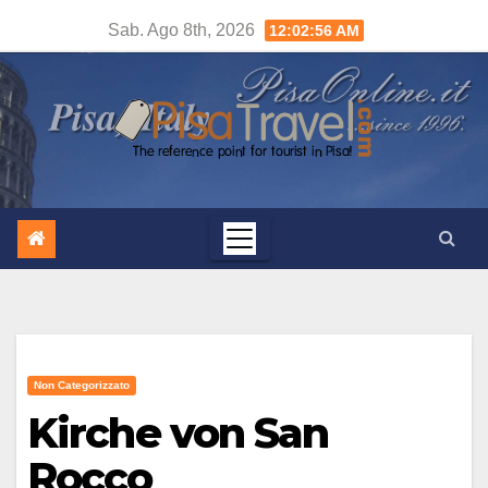
Salta
Sab. Ago 8th, 2026
12:02:57 AM
al
contenuto
Non Categorizzato
Kirche von San
Rocco