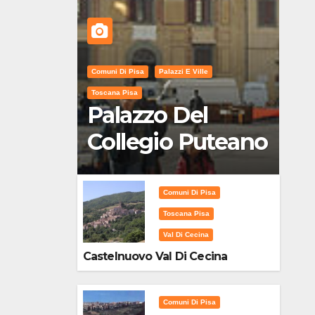
Comuni Di Pisa
Palazzi E Ville
Toscana Pisa
Palazzo Del
Collegio Puteano
Comuni Di Pisa
Toscana Pisa
Val Di Cecina
Castelnuovo Val Di Cecina
Comuni Di Pisa