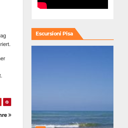
Escursioni Pisa
rag
iert.
ner
.
chre