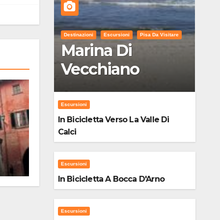
Destinazioni
Escursioni
Pisa Da Visitare
Marina Di
Vecchiano
Escursioni
In Bicicletta Verso La Valle Di
Calci
Escursioni
In Bicicletta A Bocca D'Arno
Escursioni