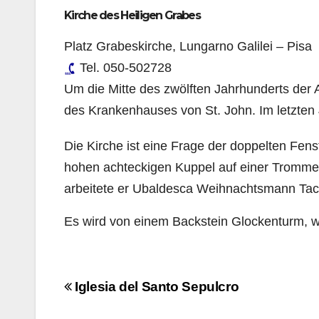
Kirche des Heiligen Grabes
Platz Grabeskirche, Lungarno Galilei – Pisa
Tel. 050-502728
Um die Mitte des zwölften Jahrhunderts der A
des Krankenhauses von St. John. Im letzten J
Die Kirche ist eine Frage der doppelten Fenst
hohen achteckigen Kuppel auf einer Trommel
arbeitete er Ubaldesca Weihnachtsmann Tacci
Es wird von einem Backstein Glockenturm, wo 
Navigazione
Iglesia del Santo Sepulcro
articoli