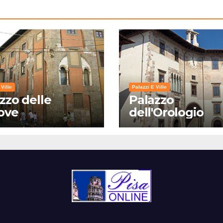
 Ville
Palazzi E Ville
zzo delle
Palazzo
ove
dell'Orologio