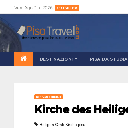
Salta
Ven. Ago 7th, 2026
7:31:41 PM
al
contenuto
DESTINAZIONI
PISA DA STUDI
Non Categorizzato
Kirche des Heili
Heiligen Grab Kirche pisa