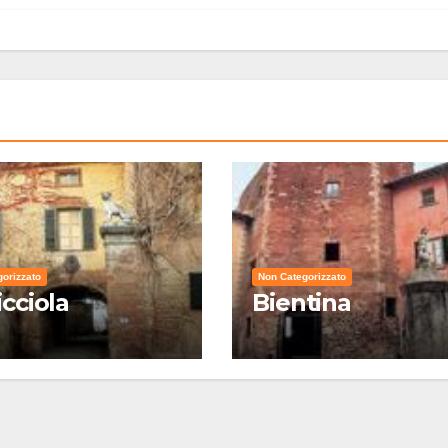
orizzato
Non Categorizzato
icciola
Bientina