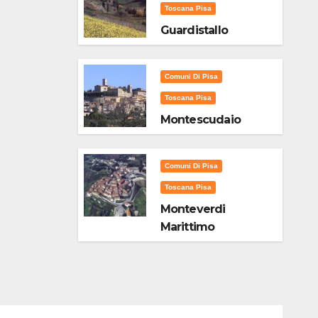
Toscana Pisa
Guardistallo
Comuni Di Pisa
Toscana Pisa
Montescudaio
Comuni Di Pisa
Toscana Pisa
Monteverdi
Marittimo