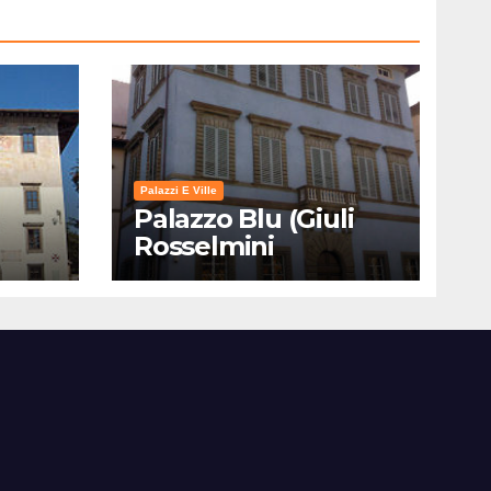
Palazzi E Ville
Palazzo Blu (Giuli
Rosselmini
Gualandi) – Pisa:
Storia, Mostre e Info
Visita