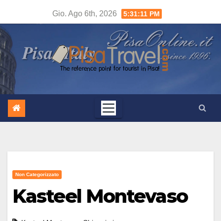
Salta
Gio. Ago 6th, 2026
5:31:12 PM
al
contenuto
Non Categorizzato
Kasteel Montevaso