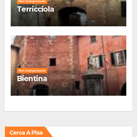
Non Categorizzato
Terricciola
Non Categorizzato
Bientina
Cerca A Pisa