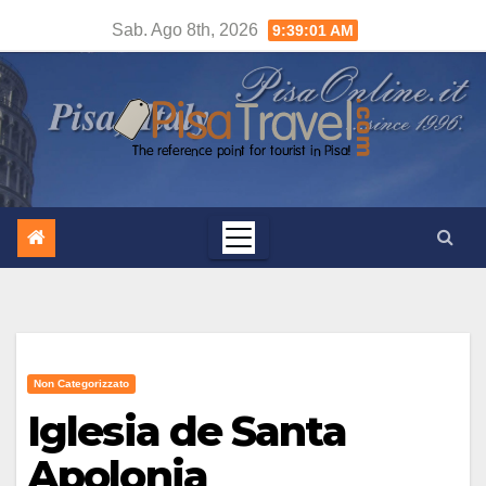
Salta
Sab. Ago 8th, 2026
9:39:02 AM
al
contenuto
Non Categorizzato
Iglesia de Santa
Apolonia