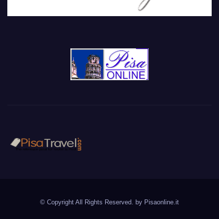
PisaTravel.com
Pisa travel guide
© Copyright All Rights Reserved. by
Pisaonline.it