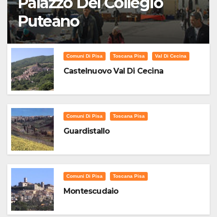
Palazzo Del Collegio
Puteano
Comuni Di Pisa
Toscana Pisa
Val Di Cecina
Castelnuovo Val Di Cecina
Comuni Di Pisa
Toscana Pisa
Guardistallo
Comuni Di Pisa
Toscana Pisa
Montescudaio