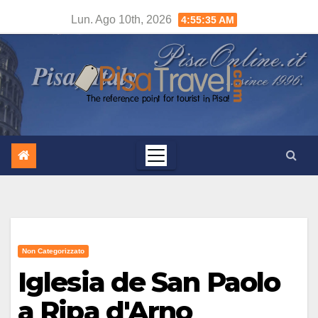
Salta
Lun. Ago 10th, 2026
4:55:36 AM
al
contenuto
Non Categorizzato
Iglesia de San Paolo
a Ripa d'Arno