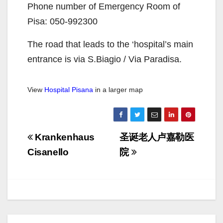
Phone number of Emergency Room of
Pisa: 050-992300
The road that leads to the ‘hospital’s main
entrance is via S.Biagio / Via Paradisa.
View
Hospital Pisana
in a larger map
Navigazione
Krankenhaus
圣诞老人卢嘉勒医
articoli
Cisanello
院