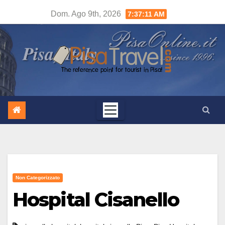
Salta
Dom. Ago 9th, 2026
7:37:12 AM
al
contenuto
Non Categorizzato
Hospital Cisanello