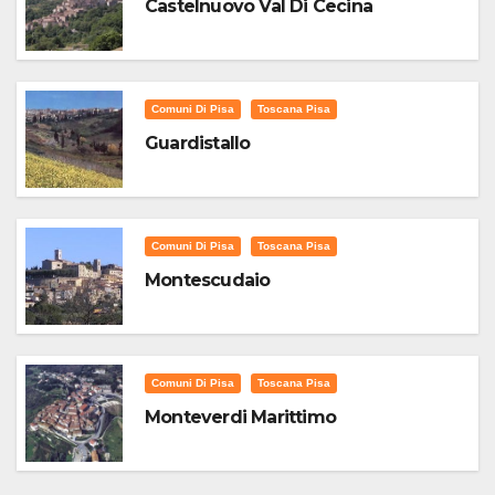
Castelnuovo Val Di Cecina
Comuni Di Pisa
Toscana Pisa
Guardistallo
Comuni Di Pisa
Toscana Pisa
Montescudaio
Comuni Di Pisa
Toscana Pisa
Monteverdi Marittimo