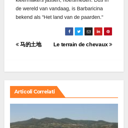
kleermakers jassen, hoefsmeden. Dus in
de wereld van vandaag, is Barbaricina
bekend als "Het land van de paarden."
Navigazione
马的土地
Le terrain de chevaux
articoli
Articoli Correlati