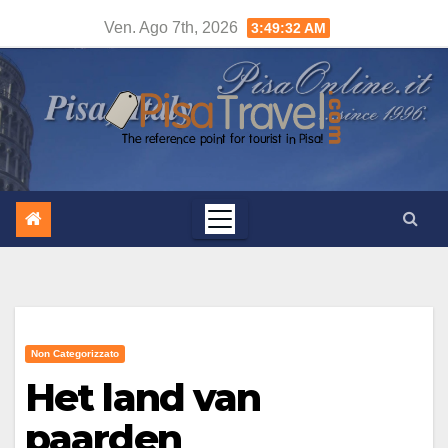
Salta
Ven. Ago 7th, 2026
3:49:33 AM
al
contenuto
Non Categorizzato
Het land van
paarden