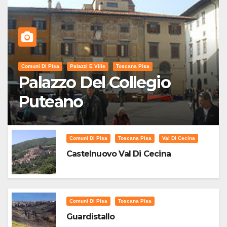
Comuni Di Pisa
Palazzi E Ville
Toscana Pisa
Palazzo Del Collegio
Puteano
Comuni Di Pisa
Toscana Pisa
Val Di Cecina
Castelnuovo Val Di Cecina
Comuni Di Pisa
Toscana Pisa
Guardistallo