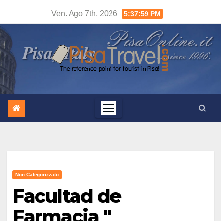
Salta
Ven. Ago 7th, 2026
5:38:00 PM
al
contenuto
Non Categorizzato
Facultad de
Farmacia "