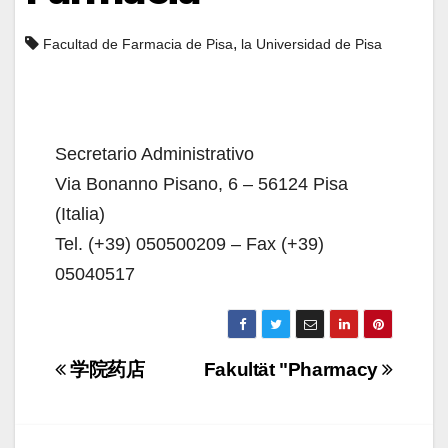
,
Facultad de Farmacia de Pisa
la Universidad de Pisa
Secretario Administrativo
Via Bonanno Pisano, 6 – 56124 Pisa
(Italia)
Tel. (+39) 050500209 – Fax (+39)
05040517
Navigazione
学院药店
Fakultät "Pharmacy
articoli