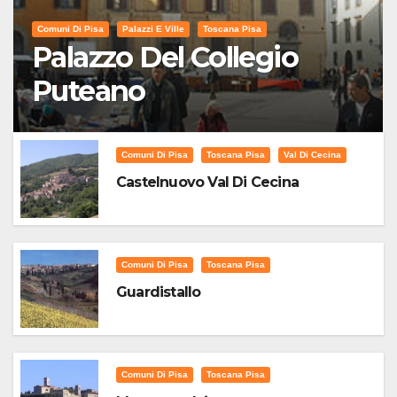
Comuni Di Pisa
Palazzi E Ville
Toscana Pisa
Palazzo Del Collegio
Puteano
Comuni Di Pisa
Toscana Pisa
Val Di Cecina
Castelnuovo Val Di Cecina
Comuni Di Pisa
Toscana Pisa
Guardistallo
Comuni Di Pisa
Toscana Pisa