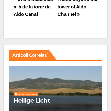
articoli
allá de la torre de
tower of Aldo
Aldo Canal
Channel
Articoli Correlati
Non Categorizzato
Heilige Licht