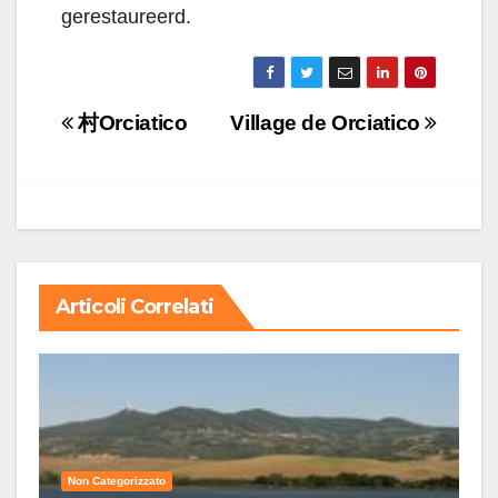
gerestaureerd.
Navigazione
村Orciatico
Village de Orciatico
articoli
Articoli Correlati
Non Categorizzato