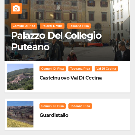
Comuni Di Pisa
Palazzi E Ville
Toscana Pisa
Palazzo Del Collegio
Puteano
Comuni Di Pisa
Toscana Pisa
Val Di Cecina
Castelnuovo Val Di Cecina
Comuni Di Pisa
Toscana Pisa
Guardistallo