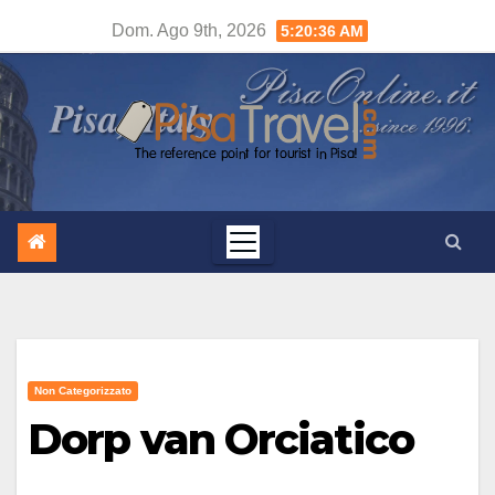
Salta
Dom. Ago 9th, 2026
5:20:37 AM
al
contenuto
Non Categorizzato
Dorp van Orciatico