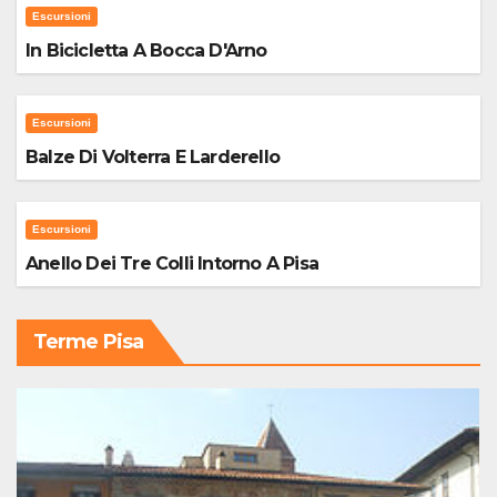
Escursioni
In Bicicletta A Bocca D'Arno
Escursioni
Balze Di Volterra E Larderello
Escursioni
Anello Dei Tre Colli Intorno A Pisa
Terme Pisa