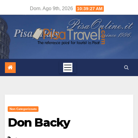
Salta
Dom. Ago 9th, 2026
10:39:28 AM
al
contenuto
Non Categorizzato
Don Backy