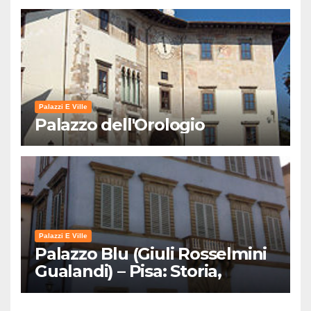
Palazzi E Ville
Palazzo dell'Orologio
Palazzi E Ville
Palazzo Blu (Giuli Rosselmini
Gualandi) – Pisa: Storia,
Mostre e Info Visita