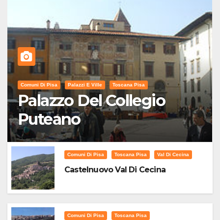
Comuni Di Pisa
Palazzi E Ville
Toscana Pisa
Palazzo Del Collegio
Puteano
Comuni Di Pisa
Toscana Pisa
Val Di Cecina
Castelnuovo Val Di Cecina
Comuni Di Pisa
Toscana Pisa