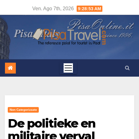
Salta
Ven. Ago 7th, 2026
9:28:53 AM
al
contenuto
Non Categorizzato
De politieke en
militaire verval