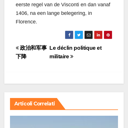
eerste regel van de Visconti en dan vanaf
1406, na een lange belegering, in
Florence.
Navigazione
政治和军事
Le déclin politique et
articoli
下降
militaire
Articoli Correlati