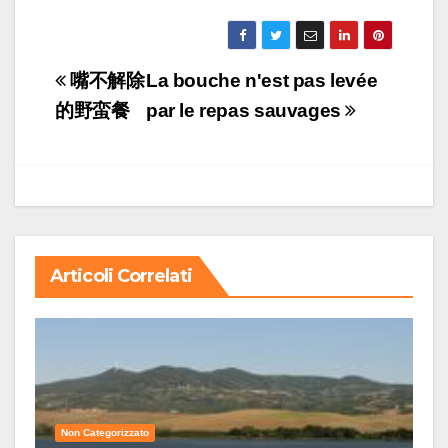
Navigazione
嘴不解除
La bouche n'est pas levée
articoli
的野蛮餐
par le repas sauvages
Articoli Correlati
Non Categorizzato