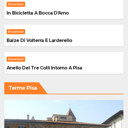
Escursioni
In Bicicletta A Bocca D'Arno
Escursioni
Balze Di Volterra E Larderello
Escursioni
Anello Dei Tre Colli Intorno A Pisa
Terme Pisa