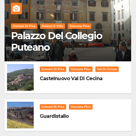
Comuni Di Pisa
Palazzi E Ville
Toscana Pisa
Palazzo Del Collegio
Puteano
Comuni Di Pisa
Toscana Pisa
Val Di Cecina
Castelnuovo Val Di Cecina
Comuni Di Pisa
Toscana Pisa
Guardistallo