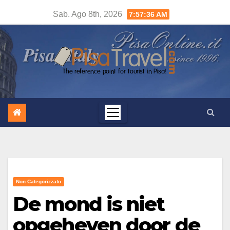
Salta
Sab. Ago 8th, 2026
7:57:37 AM
al
contenuto
Non Categorizzato
De mond is niet
opgeheven door de