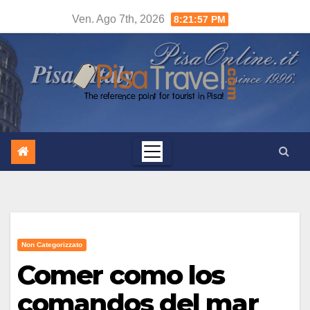
Salta
Ven. Ago 7th, 2026
8:21:58 PM
al
contenuto
Non Categorizzato
Comer como los
comandos del mar