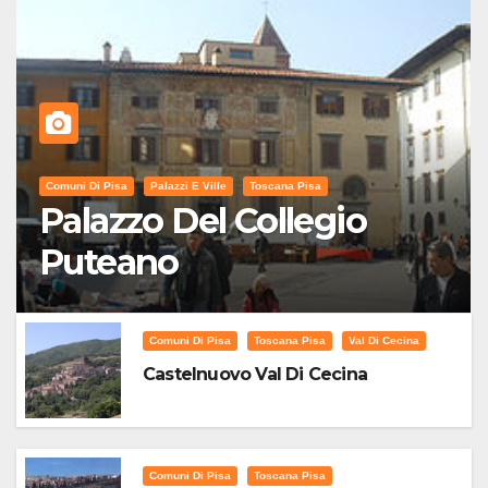
Comuni Di Pisa
Palazzi E Ville
Toscana Pisa
Palazzo Del Collegio
Puteano
Comuni Di Pisa
Toscana Pisa
Val Di Cecina
Castelnuovo Val Di Cecina
Comuni Di Pisa
Toscana Pisa