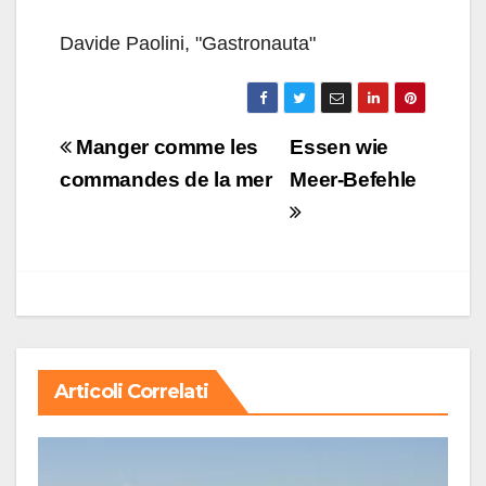
Davide Paolini, "Gastronauta"
Navigazione
Manger comme les
Essen wie
articoli
commandes de la mer
Meer-Befehle
Articoli Correlati