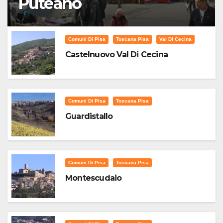
Puteano
Comuni Di Pisa
Toscana Pisa
Val Di Cecina
Castelnuovo Val Di Cecina
Comuni Di Pisa
Toscana Pisa
Guardistallo
Comuni Di Pisa
Toscana Pisa
Montescudaio