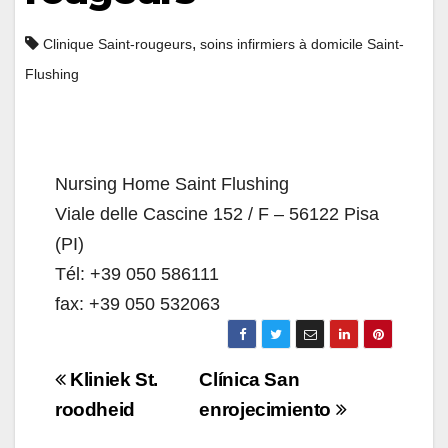
,
Clinique Saint-rougeurs
soins infirmiers à domicile Saint-
Flushing
Nursing Home Saint Flushing
Viale delle Cascine 152 / F – 56122 Pisa
(PI)
Tél: +39 050 586111
fax: +39 050 532063
Navigazione
Kliniek St.
Clínica San
articoli
roodheid
enrojecimiento