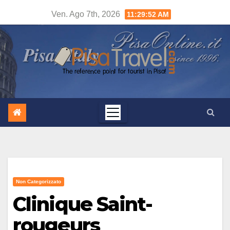
Salta
Ven. Ago 7th, 2026
11:29:53 AM
al
contenuto
Non Categorizzato
Clinique Saint-
rougeurs