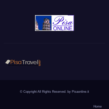
PisaTravel.com
Pisa travel guide
© Copyright All Rights Reserved. by
Pisaonline.it
Home