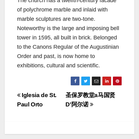
The church has a twelfth-century facade
of polychrome marble and inlaid with
marble sculptures are two-tone.
Noteworthy is the large and imposing bell
tower in 1595, all built in brick. Belonged
to the Canons Regular of the Augustinian
Order and past, is now home to
exhibitions, cultural and scientific.
Navigazione
Iglesia de St.
圣保罗教堂a马国贤
articoli
Paul Orto
D'阿尔诺