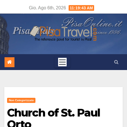
Salta
Gio. Ago 6th, 2026
11:19:44 AM
al
contenuto
Non Categorizzato
Church of St. Paul
Orto