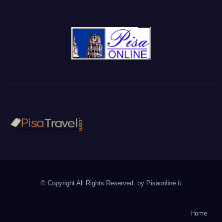
PisaTravel.com
Pisa travel guide
© Copyright All Rights Reserved. by
Pisaonline.it
Home