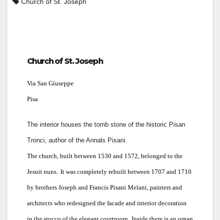
Church of St. Joseph
Church of St. Joseph
Via San Giuseppe
Pisa
The interior houses the tomb stone of the historic Pisan
Tronci, author of the Annals Pisani.
The church, built between 1530 and 1572, belonged to the
Jesuit nuns.
It was completely rebuilt between 1707 and 1710
by brothers Joseph and Francis Pisani Melani, painters and
architects who redesigned the facade and interior decoration
in the stucco of the elegant courtroom.
Inside there is an organ