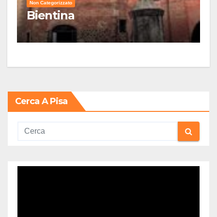
Non Categorizzato
Bientina
Cerca A Pisa