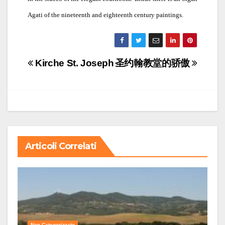
Agati of the nineteenth and eighteenth century paintings.
Navigazione
Kirche St. Joseph
圣约翰教堂的骄傲
articoli
Articoli Correlati
Non Categorizzato