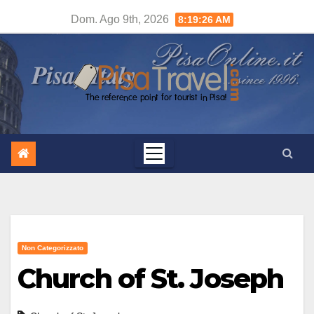
Salta
Dom. Ago 9th, 2026
8:19:27 AM
al
contenuto
Non Categorizzato
Church of St. Joseph