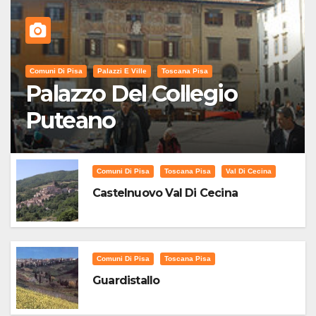
Comuni Di Pisa
Palazzi E Ville
Toscana Pisa
Palazzo Del Collegio
Puteano
Comuni Di Pisa
Toscana Pisa
Val Di Cecina
Castelnuovo Val Di Cecina
Comuni Di Pisa
Toscana Pisa
Guardistallo