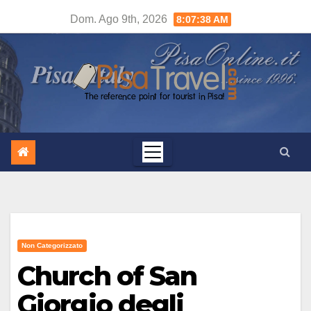
Salta
Dom. Ago 9th, 2026
8:07:39 AM
al
contenuto
Non Categorizzato
Church of San
Giorgio degli