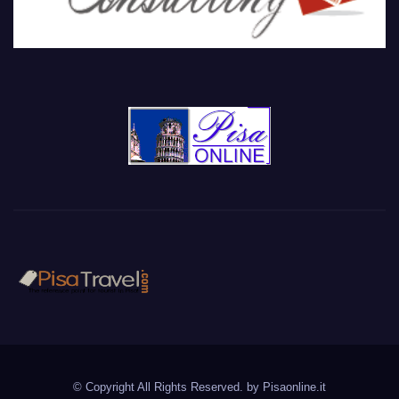
PisaTravel.com
Pisa travel guide
© Copyright All Rights Reserved. by
Pisaonline.it