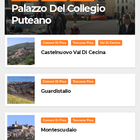
Palazzo Del Collegio
Puteano
Comuni Di Pisa
Toscana Pisa
Val Di Cecina
Castelnuovo Val Di Cecina
Comuni Di Pisa
Toscana Pisa
Guardistallo
Comuni Di Pisa
Toscana Pisa
Montescudaio