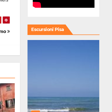
owers
Escursioni Pisa
mo