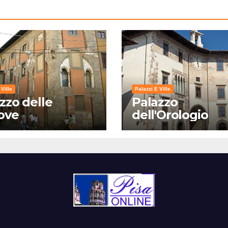
 Ville
Palazzi E Ville
zzo delle
Palazzo
ove
dell'Orologio