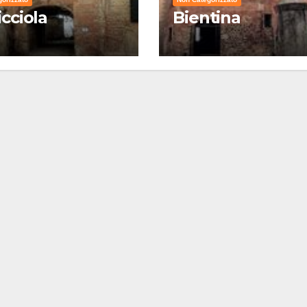
icciola
Bientina