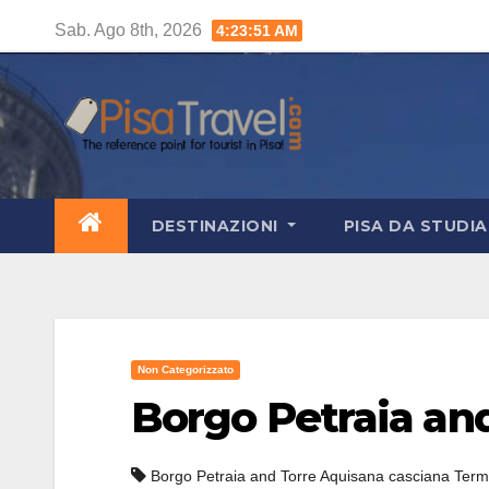
Salta
Sab. Ago 8th, 2026
4:23:52 AM
al
contenuto
DESTINAZIONI
PISA DA STUDI
Non Categorizzato
Borgo Petraia an
Borgo Petraia and Torre Aquisana casciana Term