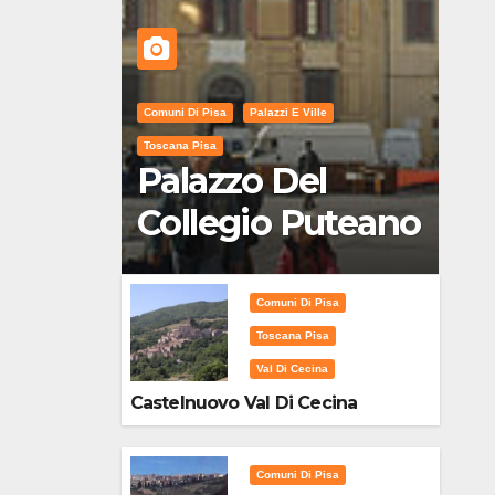
Comuni Di Pisa
Palazzi E Ville
Toscana Pisa
Palazzo Del
Collegio Puteano
Comuni Di Pisa
Toscana Pisa
Val Di Cecina
Castelnuovo Val Di Cecina
Comuni Di Pisa