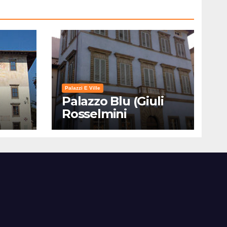
Palazzi E Ville
Palazzo Blu (Giuli
Rosselmini
Gualandi) – Pisa:
Storia, Mostre e Info
Visita