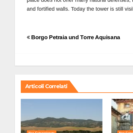
place does not offer many natural defenses, 
and fortified walls. Today the tower is still 
Navigazione
Borgo Petraia und Torre Aquisana
articoli
Articoli Correlati
Non Categorizzato
Non Categ