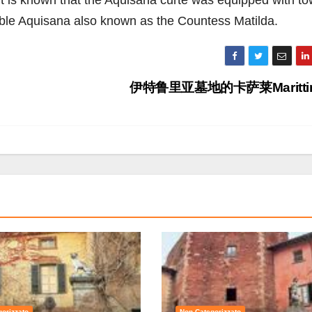
it is known that the Aquisana curte was equipped with t
visible Aquisana also known as the Countess Matilda.
伊特鲁里亚墓地的卡萨莱Maritti
orizzato
Non Categorizzato