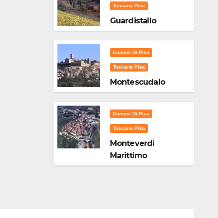
Toscana Pisa
Guardistallo
Comuni Di Pisa
Toscana Pisa
Montescudaio
Comuni Di Pisa
Toscana Pisa
Monteverdi
Marittimo