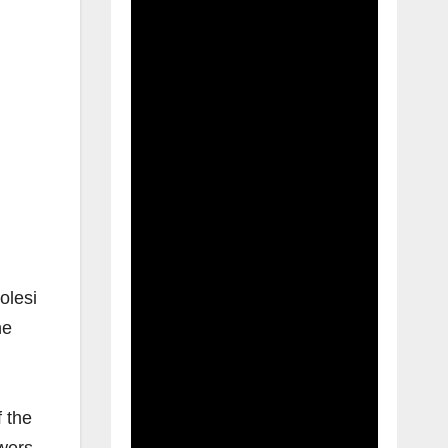
olesi
he
f the