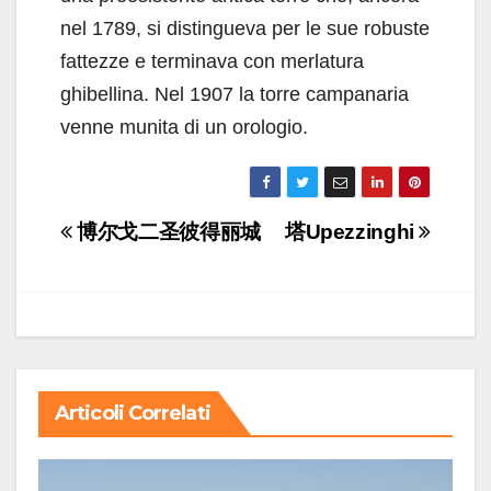
nel 1789, si distingueva per le sue robuste
fattezze e terminava con merlatura
ghibellina. Nel 1907 la torre campanaria
venne munita di un orologio.
Navigazione
博尔戈二圣彼得丽城
塔Upezzinghi
articoli
Articoli Correlati