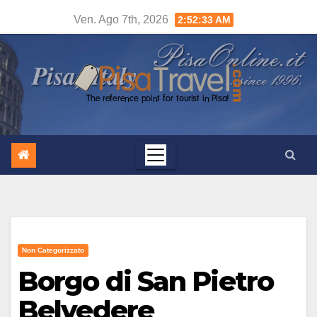
Salta
Ven. Ago 7th, 2026
2:52:34 AM
al
contenuto
Non Categorizzato
Borgo di San Pietro
Belvedere