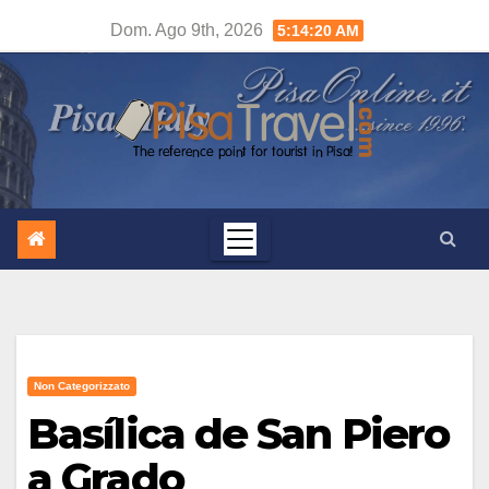
Salta
Dom. Ago 9th, 2026
5:14:21 AM
al
contenuto
Non Categorizzato
Basílica de San Piero
a Grado