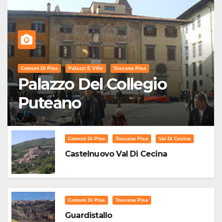
Comuni Di Pisa
Palazzi E Ville
Toscana Pisa
Palazzo Del Collegio
Puteano
Comuni Di Pisa
Toscana Pisa
Val Di Cecina
Castelnuovo Val Di Cecina
Comuni Di Pisa
Toscana Pisa
Guardistallo