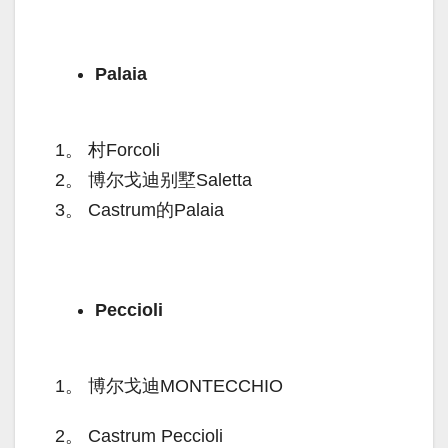
Palaia
1。
村Forcoli
2。
博尔戈迪别墅Saletta
3。
Castrum的Palaia
Peccioli
1。
博尔戈迪MONTECCHIO
2。
Castrum Peccioli