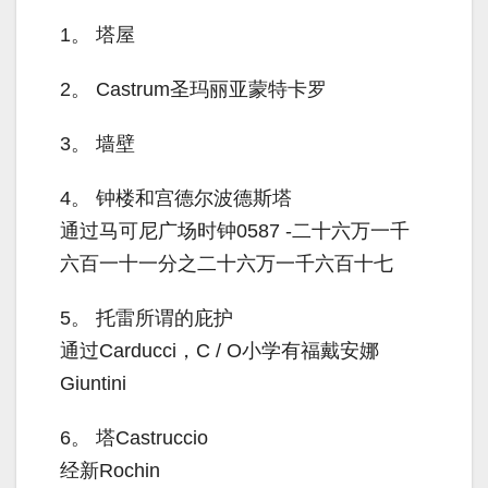
1。
塔屋
2。
Castrum圣玛丽亚蒙特卡罗
3。
墙壁
4。
钟楼和宫德尔波德斯塔
通过马可尼广场时钟0587 -二十六万一千
六百一十一分之二十六万一千六百十七
5。
托雷所谓的庇护
通过Carducci，C / O小学有福戴安娜
Giuntini
6。
塔Castruccio
经新Rochin