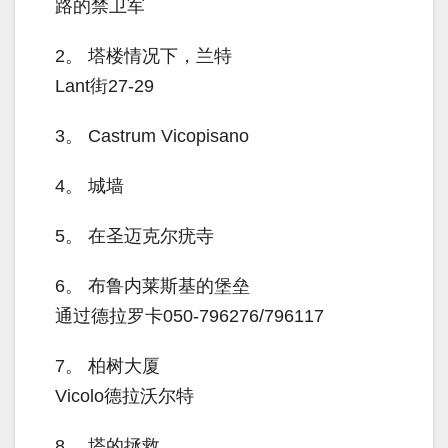
路的禁卫军
2。
塔楼情况下，兰特
Lant街27-29
3。
Castrum Vicopisano
4。
城墙
5。
在圣迈克尔疣寺
6。
布鲁内莱斯基的堡垒
通过德拉罗卡050-796276/796117
7。
柏树大厦
Vicolo德拉沃尔特
8。
塔的拯救