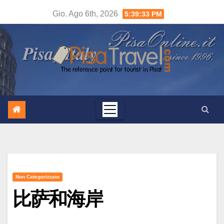
Salta
Gio. Ago 6th, 2026
5:39:34 PM
al
contenuto
Non Categorizzato
比萨和海岸