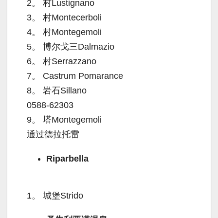
2。
村Lustignano
3。
村Montecerboli
4。
村Montegemoli
5。
博尔戈三Dalmazio
6。
村Serrazzano
7。
Castrum Pomarance
8。
岩石Sillano
0588-62303
9。
塔Montegemoli
通过德拉托雷
Riparbella
1。
城堡Strido