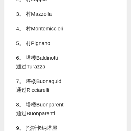
3。
村Mazzolla
4。
村Montemiccioli
5。
村Pignano
6。
塔楼Baldinotti
通过Turazza
7。
塔楼Buonaguidi
通过Ricciarelli
8。
塔楼Buonparenti
通过Buonparenti
9。
托斯卡纳塔屋