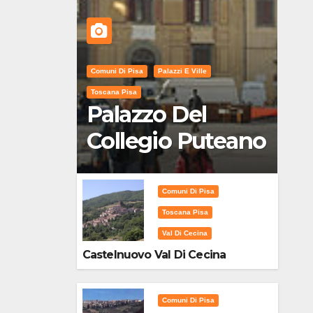
Comuni Di Pisa
Palazzi E Ville
Toscana Pisa
Palazzo Del
Collegio Puteano
Comuni Di Pisa
Toscana Pisa
Val Di Cecina
Castelnuovo Val Di Cecina
Comuni Di Pisa