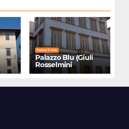
Palazzi E Ville
Palazzo Blu (Giuli
Rosselmini
Gualandi) – Pisa:
Storia, Mostre e Info
Visita