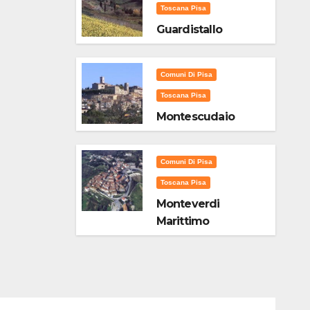
Toscana Pisa
Guardistallo
Comuni Di Pisa
Toscana Pisa
Montescudaio
Comuni Di Pisa
Toscana Pisa
Monteverdi
Marittimo