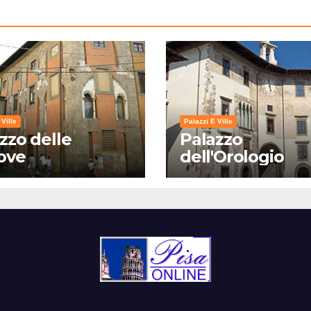
 Ville
Palazzi E Ville
zzo delle
Palazzo
ove
dell'Orologio