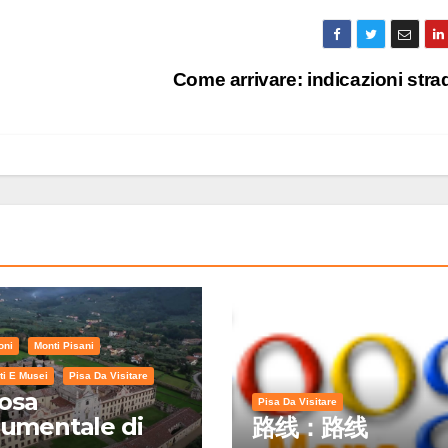
Come arrivare: indicazioni stra
oni
Monti Pisani
i E Musei
Pisa Da Visitare
osa
Pisa Da Visitare
umentale di
路线：路线