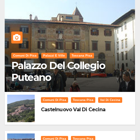
Comuni Di Pisa
Palazzi E Ville
Toscana Pisa
Palazzo Del Collegio
Puteano
Comuni Di Pisa
Toscana Pisa
Val Di Cecina
Castelnuovo Val Di Cecina
Comuni Di Pisa
Toscana Pisa