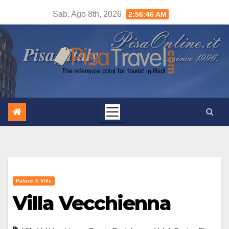
Salta
Sab. Ago 8th, 2026
2:56:46 AM
al
contenuto
Palazzi E Ville
Villa Vecchienna