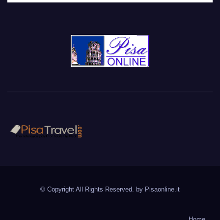
PisaTravel.com
Pisa travel guide
© Copyright All Rights Reserved. by
Pisaonline.it
Home