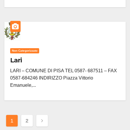
Non Categorizzato
Lari
LARI – COMUNE DI PISA TEL 0587- 687511 – FAX
0587-684246 INDIRIZZO Piazza Vittorio
Emanuele,...
Paginazione
1
2
degli