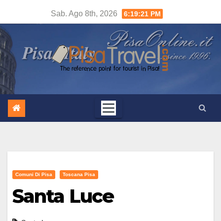
Salta
Sab. Ago 8th, 2026
6:19:22 PM
al
contenuto
Comuni Di Pisa
Toscana Pisa
Santa Luce