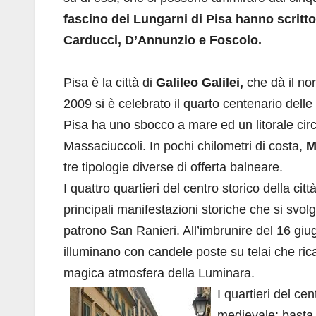
fascino dei Lungarni di Pisa hanno scritto,
Carducci, D’Annunzio e Foscolo.
Pisa è la città di
Galileo Galilei,
che dà il no
2009 si è celebrato il quarto centenario dell
Pisa ha uno sbocco a mare ed un litorale ci
Massaciuccoli. In pochi chilometri di costa,
M
tre tipologie diverse di offerta balneare.
I quattro quartieri del centro storico della citt
principali manifestazioni storiche che si svol
patrono San Ranieri. All’imbrunire del 16 giug
illuminano con candele poste su telai che ricalc
magica atmosfera della Luminara.
I quartieri del ce
medievale; basta a