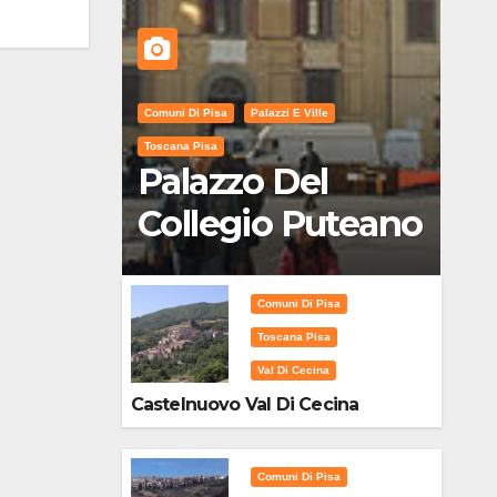
Comuni Di Pisa
Palazzi E Ville
Toscana Pisa
Palazzo Del
Collegio Puteano
Comuni Di Pisa
Toscana Pisa
Val Di Cecina
Castelnuovo Val Di Cecina
Comuni Di Pisa