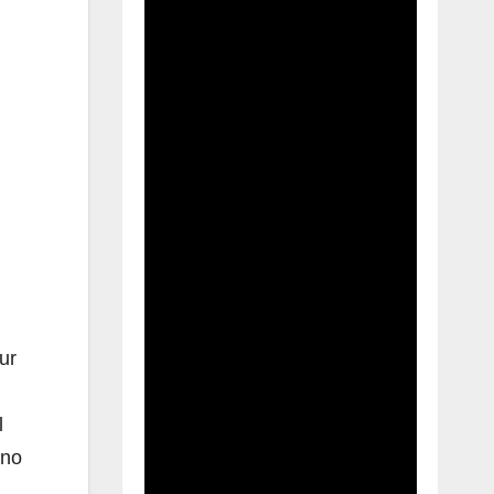
ur
l
ano