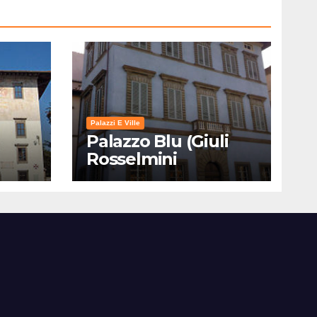
Palazzi E Ville
Palazzo Blu (Giuli
Rosselmini
Gualandi) – Pisa:
Storia, Mostre e Info
Visita