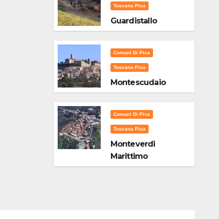
Toscana Pisa
Guardistallo
Comuni Di Pisa
Toscana Pisa
Montescudaio
Comuni Di Pisa
Toscana Pisa
Monteverdi
Marittimo