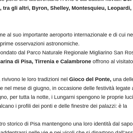
 tra gli altri, Byron, Shelley, Montesquieu, Leopardi,
me al suo importante aeroporto internazionale e di cui ne
e prime osservazioni astronomiche.
rcondato dal Parco Naturale Regionale Migliarino San Ro
arina di Pisa, Tirrenia e Calambrone
offrono al visitat
à rivivono le loro tradizioni nel
Gioco del Ponte,
una dell
ge nel mese di giugno, in occasione delle festività legate 
no, per tutta la notte, i Lungarni spengono le proprie luci
ano i profili dei ponti e delle finestre dei palazzi: è la
ntro storico di Pisa mantengono una loro identità dal sapo
ddentrarsi nelle vie e nei vicoli che si dipartono dall’as