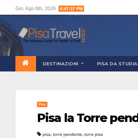
Salta
Gio. Ago 6th, 2026
4:47:38 PM
al
contenuto
DESTINAZIONI
PISA DA STUDI
Pisa
Pisa la Torre pen
,
,
pisa
torre pendente
torre pisa