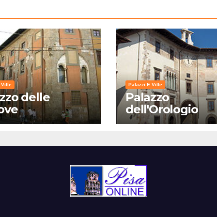
 Ville
Palazzi E Ville
zzo delle
Palazzo
ove
dell'Orologio