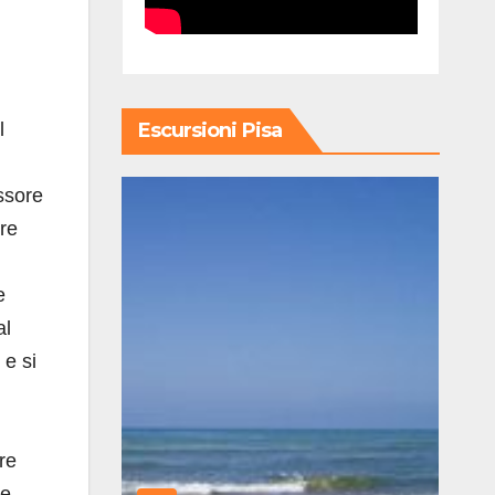
l
Escursioni Pisa
ssore
ore
e
al
 e si
re
se