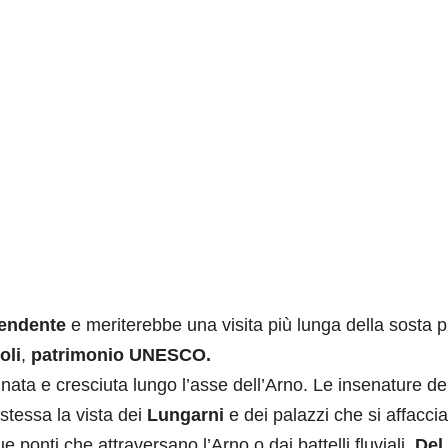
pendente
e meriterebbe una visita più lunga della sosta p
oli
,
patrimonio UNESCO.
nata e cresciuta lungo l’asse dell’Arno. Le insenature de
stessa la vista dei
Lungarni
e dei palazzi che si affacci
 ponti che attraversano l’Arno o dai battelli fluviali.
Del