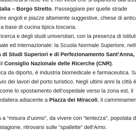
talia – Borgo Stretto
. Passeggiare per quelle strade
ire angoli e piazze altamente suggestive, chiese di antic
e a base di cucina tipica toscana.
ricerca e degli studi universitari, con la presenza di istituti
ale ed internazionale: la Scuola Normale Superiore, nel
la di Studi Superiori e di Perfezionamento Sant’Anna,
 il
Consiglio Nazionale delle Ricerche (CNR)
.
ica da diporto, è industria biomedicale e farmaceutica. S
dei lavori del porto turistico. Negli ultimi anni la città è
, come lo spostamento dell’ospedale verso la zona est, il
edaliera adiacente a
Piazza dei Miracoli
, il camminame
.
tà a “misura d’uomo”, da vivere con “lentezza”, popolata 
tagione, ritrovarsi sulle “spallette” dell’Arno.