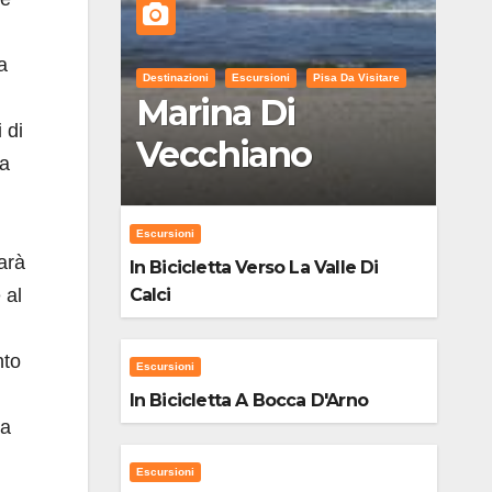
a
Destinazioni
Escursioni
Pisa Da Visitare
Marina Di
 di
Vecchiano
la
Escursioni
arà
In Bicicletta Verso La Valle Di
 al
Calci
nto
Escursioni
In Bicicletta A Bocca D'Arno
da
Escursioni