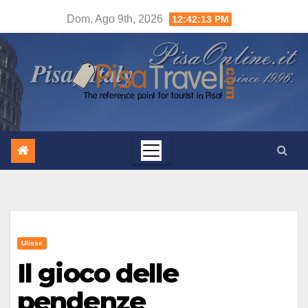
Salta
Dom. Ago 9th, 2026
12:42:14 PM
al
contenuto
Ulisse
Il gioco delle
pendenze