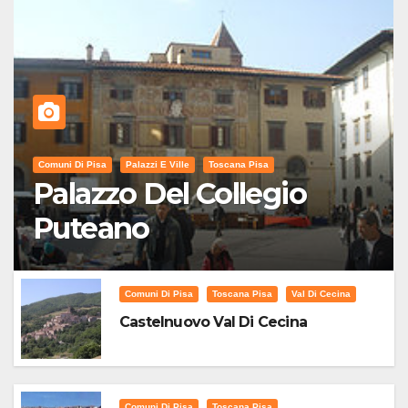
Comuni Di Pisa
Palazzi E Ville
Toscana Pisa
Palazzo Del Collegio
Puteano
Comuni Di Pisa
Toscana Pisa
Val Di Cecina
Castelnuovo Val Di Cecina
Comuni Di Pisa
Toscana Pisa