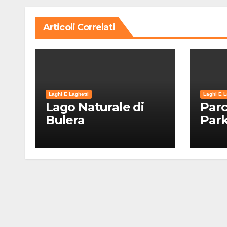
Articoli Correlati
Laghi E Laghetti
Laghi E L
Lago Naturale di
Parc
Bulera
Par