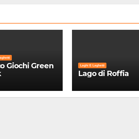
aghetti
o Giochi Green
Laghi E Laghetti
k
Lago di Roffia