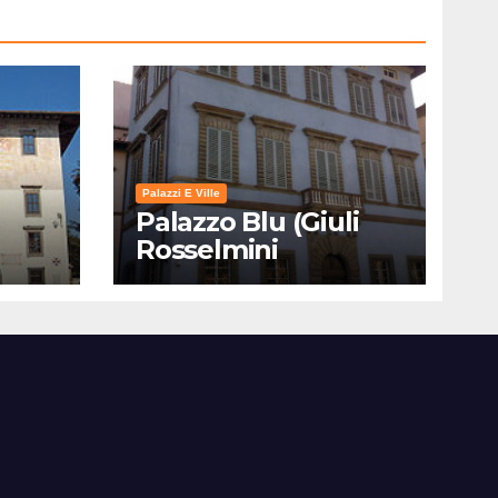
Palazzi E Ville
Palazzo Blu (Giuli
Rosselmini
Gualandi) – Pisa:
Storia, Mostre e Info
Visita