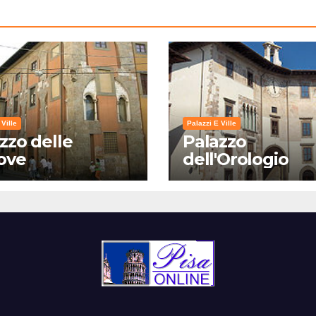
 Ville
Palazzi E Ville
zzo delle
Palazzo
ove
dell'Orologio