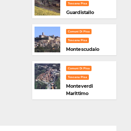
Toscana Pisa
Guardistallo
Comuni Di Pisa
Toscana Pisa
Montescudaio
Comuni Di Pisa
Toscana Pisa
Monteverdi
Marittimo