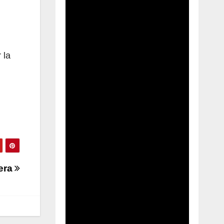
 la
lera