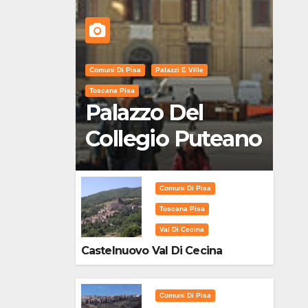
Comuni Di Pisa
Palazzi E Ville
Toscana Pisa
Palazzo Del
Collegio Puteano
Comuni Di Pisa
Toscana Pisa
Val Di Cecina
Castelnuovo Val Di Cecina
Comuni Di Pisa