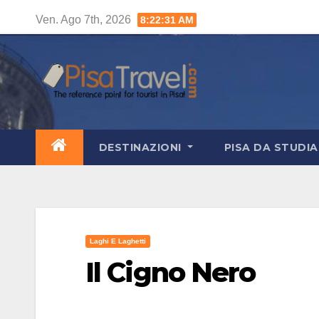
Salta
Ven. Ago 7th, 2026
8:22:32 AM
al
contenuto
DESTINAZIONI
PISA DA STUDI
Laghi E Laghetti
Il Cigno Nero